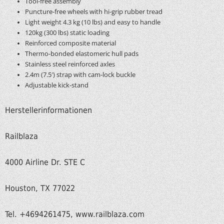
Tool-free assembly
Puncture-free wheels with hi-grip rubber tread
Light weight 4.3 kg (10 lbs) and easy to handle
120kg (300 lbs) static loading
Reinforced composite material
Thermo-bonded elastomeric hull pads
Stainless steel reinforced axles
2.4m (7.5′) strap with cam-lock buckle
Adjustable kick-stand
Herstellerinformationen
Railblaza
4000 Airline Dr. STE C
Houston, TX 77022
Tel. +4694261475, www.railblaza.com