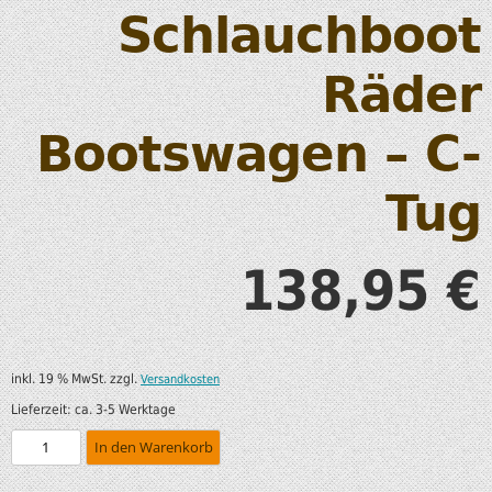
Schlauchboot
Räder
Bootswagen – C-
Tug
138,95
€
inkl. 19 % MwSt.
zzgl.
Versandkosten
Lieferzeit:
ca. 3-5 Werktage
In den Warenkorb