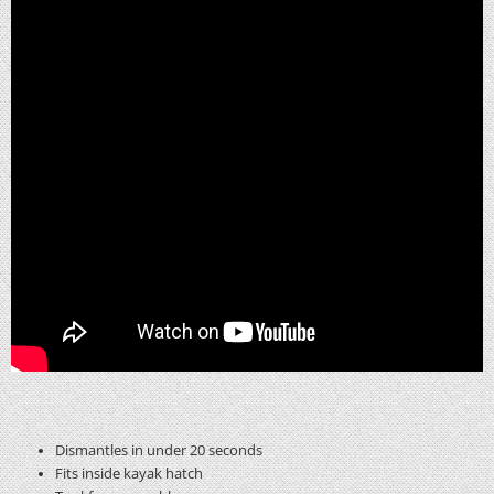
Dismantles in under 20 seconds
Fits inside kayak hatch