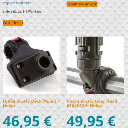
zzgl.
Versandkosten
In den Warenkorb
Lieferzeit:
ca. 2-5 Werktage
Weiterlesen
H-Rail Scotty Deck Mount –
H-Rail Scotty Gear Head
Hobie
84620152- Hobie
46,95
49,95
€
€