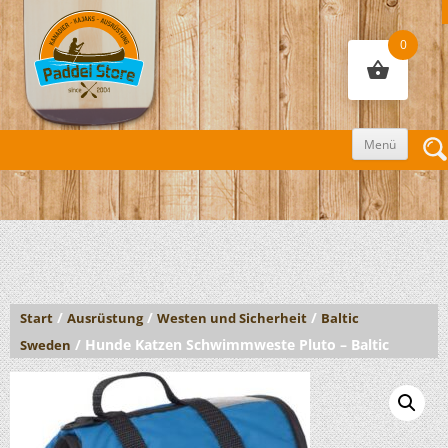
0
Zum
Menü
Inhalt
sprin
/
/
/
Start
Ausrüstung
Westen und Sicherheit
Baltic
/ Hunde Katzen Schwimmweste Pluto – Baltic
Sweden