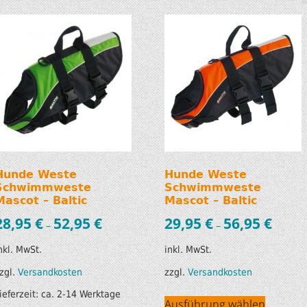
SUP AIR SUP
WILDERNESS SYSTEM
ZUBEHÖR
MODUL KAJAKS
LUFTBOOTE
DOPPELPADDEL
LEICHTE BOOTE FÜR IHR
STECHPADDEL
WOHNMOBIL
WESTEN & SICHERHEI
SONDERANGEBOTE/SALE
TRANSPORT &
Hunde Weste
Hunde Weste
LAGERUNG
Schwimmweste
Schwimmweste
Mascot – Baltic
Mascot – Baltic
BOOTSWAGEN
28,95
€
52,95
€
29,95
€
56,95
€
–
–
SPRITZDECKEN/
nkl. MwSt.
inkl. MwSt.
LUKENDECKEL
zgl.
Versandkosten
zzgl.
Versandkosten
ieferzeit:
ca. 2-14 Werktage
RAM ZUBEHÖR
Ausführung wählen