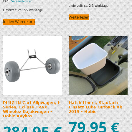
zzgl.
Versandkosten
Lieferzeit:
ca. 2-3 Werktage
Lieferzeit:
ca. 2-5 Werktage
Weiterlesen
In den Warenkorb
PLUG IN Cart Slipwagen, i-
Hatch Liners, Staufach
Series, Eclipse TRAX
Einsatz Luke Outback ab
Wheelez Kajakwagen –
2019 – Hobie
Hobie Kaykas
79,95
€
284,95
€