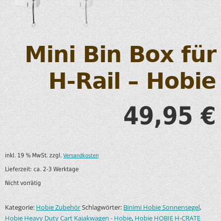
Mini Bin Box für
H-Rail – Hobie
49,95
€
inkl. 19 % MwSt.
zzgl.
Versandkosten
Lieferzeit:
ca. 2-3 Werktage
Nicht vorrätig
Kategorie:
Schlagwörter:
,
Hobie Zubehör
Binimi Hobie Sonnensegel
,
Hobie Heavy Duty Cart Kajakwagen - Hobie
Hobie HOBIE H-CRATE