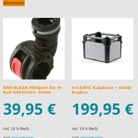
Weiterlesen
RAILBLAZA Miniport für H-
H-CRATE Kajakbox – Hobie
Rail 84620202- Hobie
Kaykas
39,95
199,95
€
€
inkl. 19 % MwSt.
inkl. 19 % MwSt.
zzgl.
zzgl.
Versandkosten
Versandkosten