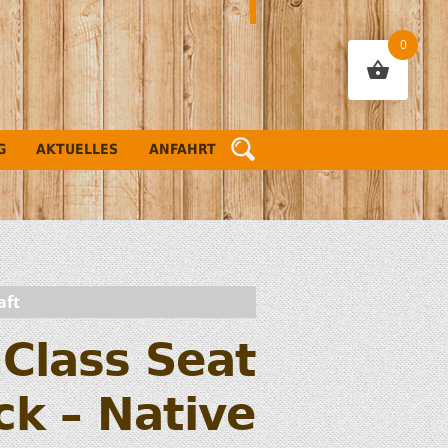
0
G
AKTUELLES
ANFAHRT
aft
 Class Seat
ck – Native