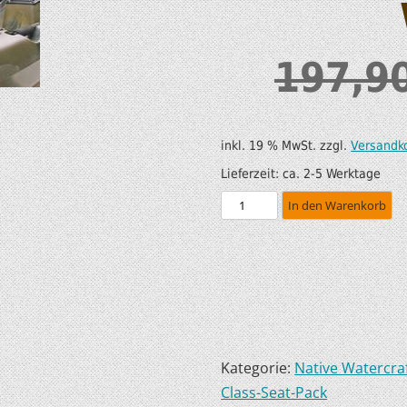
SUP AIR SUP
WILDERNESS SYSTEM
ZUBEHÖR
MODUL KAJAKS
197,9
LUFTBOOTE
DOPPELPADDEL
LEICHTE BOOTE FÜR IHR
STECHPADDEL
inkl. 19 % MwSt.
zzgl.
Versandk
WOHNMOBIL
WESTEN & SICHERHEI
Lieferzeit:
ca. 2-5 Werktage
SONDERANGEBOTE/SALE
In den Warenkorb
TRANSPORT &
LAGERUNG
BOOTSWAGEN
SPRITZDECKEN/
LUKENDECKEL
Kategorie:
Native Watercra
Class-Seat-Pack
RAM ZUBEHÖR