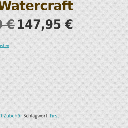
Watercraft
S
0
€
147,95
€
osten
T
ft Zubehör
Schlagwort:
First-