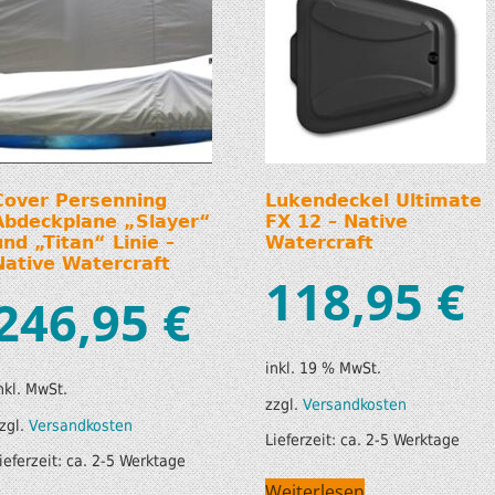
Cover Persenning
Lukendeckel Ultimate
Abdeckplane „Slayer“
FX 12 – Native
und „Titan“ Linie –
Watercraft
Native Watercraft
118,95
€
246,95
€
inkl. 19 % MwSt.
nkl. MwSt.
zzgl.
Versandkosten
zgl.
Versandkosten
Lieferzeit:
ca. 2-5 Werktage
ieferzeit:
ca. 2-5 Werktage
Weiterlesen