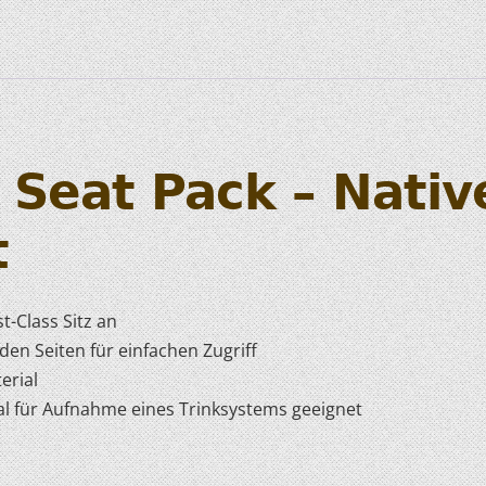
HOBIE KAJAKS
ELEKTROMOTORE
s Seat Pack – Nativ
t
t-Class Sitz an
den Seiten für einfachen Zugriff
erial
al für Aufnahme eines Trinksystems geeignet