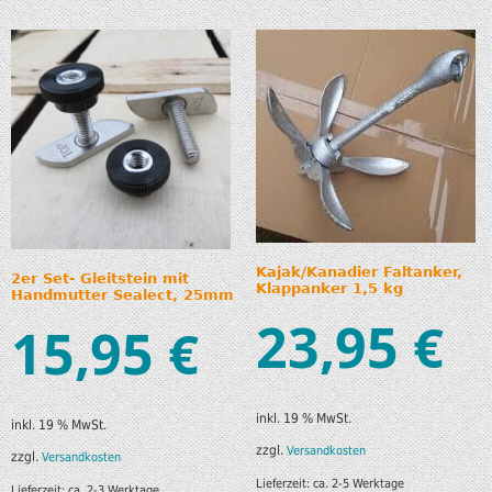
Kajak/Kanadier Faltanker,
2er Set- Gleitstein mit
Klappanker 1,5 kg
Handmutter Sealect, 25mm
23,95
€
15,95
€
inkl. 19 % MwSt.
inkl. 19 % MwSt.
zzgl.
Versandkosten
zzgl.
Versandkosten
Lieferzeit:
ca. 2-5 Werktage
Lieferzeit:
ca. 2-3 Werktage