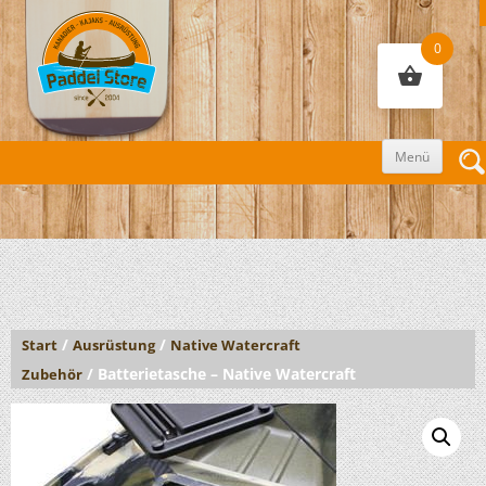
0
Zum
Menü
Inhalt
sprin
/
/
Start
Ausrüstung
Native Watercraft
/ Batterietasche – Native Watercraft
Zubehör