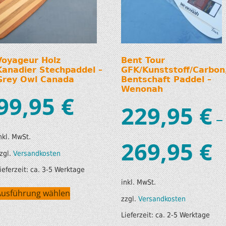
Voyageur Holz
Bent Tour
Kanadier Stechpaddel –
GFK/Kunststoff/Carbon
Grey Owl Canada
Bentschaft Paddel –
Wenonah
99,95
€
229,95
€
–
nkl. MwSt.
269,95
€
zgl.
Versandkosten
ieferzeit:
ca. 3-5 Werktage
inkl. MwSt.
Ausführung wählen
zzgl.
Versandkosten
Lieferzeit:
ca. 2-5 Werktage