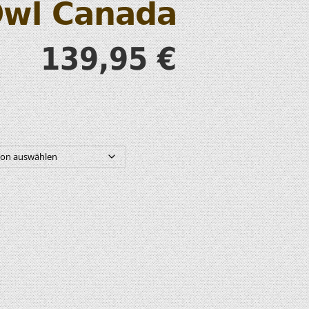
Owl Canada
S
139,95
€
T