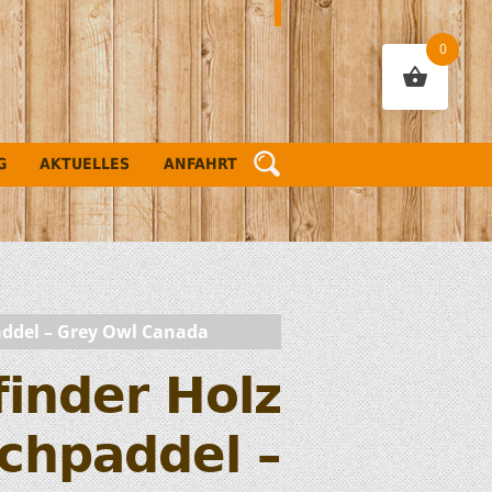
0
G
AKTUELLES
ANFAHRT
addel – Grey Owl Canada
finder Holz
chpaddel –