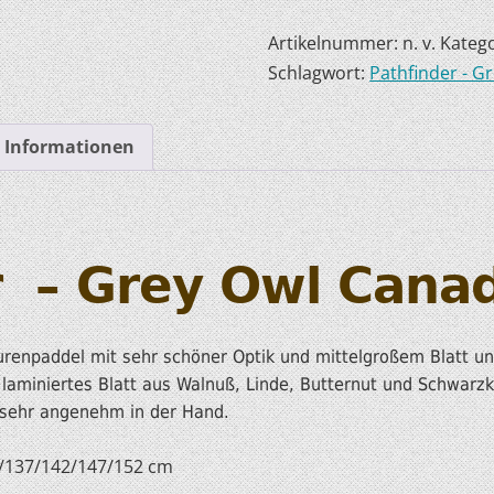
HOBIE KAJAKS
Artikelnummer:
n. v.
Katego
Schlagwort:
Pathfinder - G
ELEKTROMOTORE
e Informationen
r
– Grey Owl Cana
urenpaddel mit sehr schöner Optik und mittelgroßem Blatt u
 laminiertes Blatt aus Walnuß, Linde, Butternut und Schwarzki
 sehr angenehm in der Hand.
2/137/142/147/152 cm