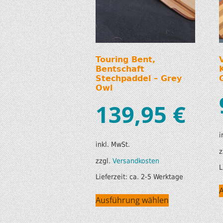
Touring Bent,
Bentschaft
Stechpaddel – Grey
Owl
139,95
€
i
inkl. MwSt.
z
zzgl.
Versandkosten
L
Lieferzeit:
ca. 2-5 Werktage
Ausführung wählen