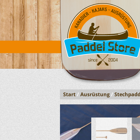
Start
/
Ausrüstung
/
Stechpadd