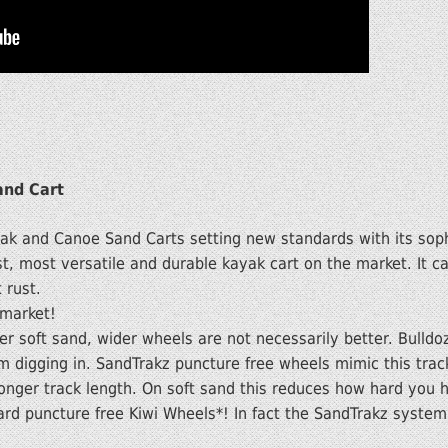
and Cart
 and Canoe Sand Carts setting new standards with its sophi
t, most versatile and durable kayak cart on the market. It ca
 rust.
 market!
 soft sand, wider wheels are not necessarily better. Bulldoz
m digging in. SandTrakz puncture free wheels mimic this trac
onger track length. On soft sand this reduces how hard you h
d puncture free Kiwi Wheels*! In fact the SandTrakz system i