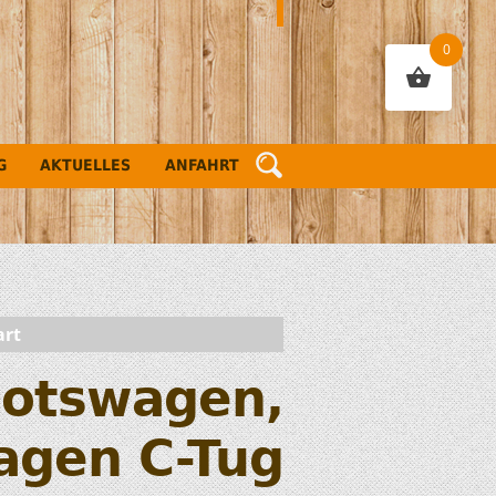
0
G
AKTUELLES
ANFAHRT
art
otswagen,
agen C-Tug