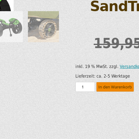
SandT
SUP AIR SUP
WILDERNESS SYSTEM
ZUBEHÖR
MODUL KAJAKS
LUFTBOOTE
DOPPELPADDEL
159,9
LEICHTE BOOTE FÜR IHR
STECHPADDEL
WOHNMOBIL
WESTEN & SICHERHEI
inkl. 19 % MwSt.
zzgl.
Versandk
SONDERANGEBOTE/SALE
TRANSPORT &
Lieferzeit:
ca. 2-5 Werktage
LAGERUNG
In den Warenkorb
BOOTSWAGEN
SPRITZDECKEN/
LUKENDECKEL
RAM ZUBEHÖR