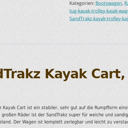
Kategorien:
Bootswagen
,
R
HOBIE KAJAKS
tug-kayak-trolley-kajak-w
SandTrakz-kayak-trolley-k
ELEKTROMOTORE
dTrakz Kayak Cart,
 Kayak Cart ist ein stabiler, sehr gut auf die Rumpfform ein
 großen Räder ist der SandTrakz super für weiche und sandi
eland. Der Wagen ist komplett zerlegbar und leicht zu versta