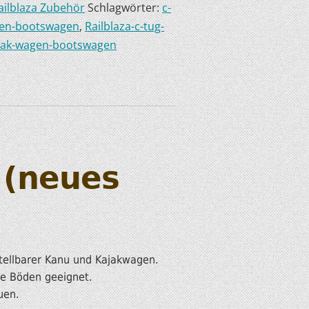
ailblaza Zubehör
Schlagwörter:
c-
agen-bootswagen
,
Railblaza-c-tug-
ajak-wagen-bootswagen
 (neues
stellbarer Kanu und Kajakwagen.
ge Böden geeignet.
uen.