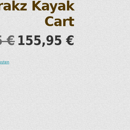
rakz Kayak
S
Cart
5
€
155,95
€
T
osten