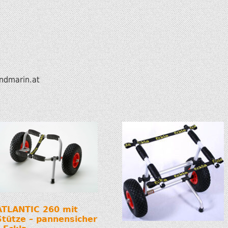
ndmarin.at
ATLANTIC 260 mit
Stütze – pannensicher