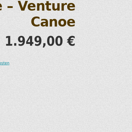
te – Venture
S
Canoe
1.949,00
€
T
osten