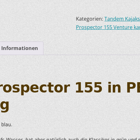
HOBIE KAJAKS
Kategorien:
Tandem Kajak
ELEKTROMOTORE
Prospector 155 Venture k
e Informationen
ospector 155 in PE-
ng
 blau.
s Wasser, hat aber natürlich auch die Klassiker in grün und r