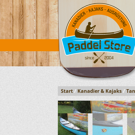
Start
/
Kanadier & Kajaks
/
Tan