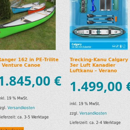
Ranger 162 in PE-Trilite
Trecking-Kanu Calgary
– Venture Canoe
3er Luft Kanadier
Luftkanu – Verano
1.845,00
€
1.499,00
nkl. 19 % MwSt.
inkl. 19 % MwSt.
zgl.
Versandkosten
zzgl.
Versandkosten
ieferzeit:
ca. 3-5 Werktage
Lieferzeit:
ca. 2-4 Werktage