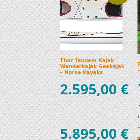
Thor Tandem Kajak
Wanderkajak Seekajak
– Norse Kayaks
2.595,00
€
i
–
z
L
5.895,00
€