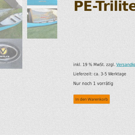
PE-Trili
SUP AIR SUP
WILDERNESS SYSTEM
ZUBEHÖR
MODUL KAJAKS
LUFTBOOTE
DOPPELPADDEL
LEICHTE BOOTE FÜR IHR
STECHPADDEL
WOHNMOBIL
WESTEN & SICHERHEI
inkl. 19 % MwSt.
zzgl.
Versandk
SONDERANGEBOTE/SALE
TRANSPORT &
Lieferzeit:
ca. 3-5 Werktage
LAGERUNG
Nur noch 1 vorrätig
BOOTSWAGEN
In den Warenkorb
SPRITZDECKEN/
LUKENDECKEL
RAM ZUBEHÖR