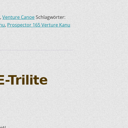
s
,
Venture Canoe
Schlagwörter:
anu
,
Prospector 165 Verture Kanu
Trilite
ot!