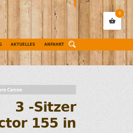
0
G
AKTUELLES
ANFAHRT
ture Canoe
3 -Sitzer
ctor 155 in