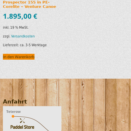
Prospector 155 in PE-
Corelite – Venture Canoe
1.895,00
€
inkl. 19 % MwSt.
zzgl.
Versandkosten
Lieferzeit:
ca. 3-5 Werktage
In den Warenkorb
Anfahrt