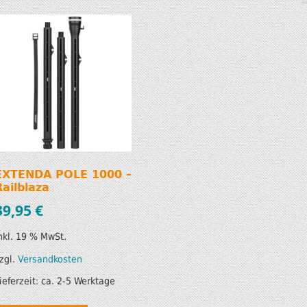
SUP AIR SUP
WILDERNESS SYSTEM
ZUBEHÖR
MODUL KAJAKS
LUFTBOOTE
DOPPELPADDEL
LEICHTE BOOTE FÜR IHR
STECHPADDEL
WOHNMOBIL
WESTEN & SICHERHEI
SONDERANGEBOTE/SALE
TRANSPORT &
EXTENDA POLE 1000 –
LAGERUNG
Railblaza
39,95
€
BOOTSWAGEN
nkl. 19 % MwSt.
SPRITZDECKEN/
zgl.
Versandkosten
LUKENDECKEL
ieferzeit:
ca. 2-5 Werktage
RAM ZUBEHÖR