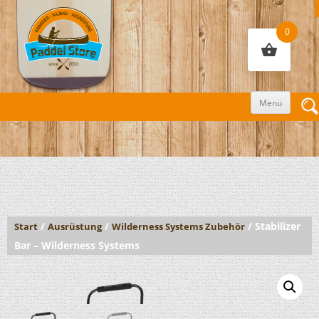
0
Zum
Menü
Inhalt
sprin
/
/
/ Stabilizer
Start
Ausrüstung
Wilderness Systems Zubehör
Bar – Wilderness Systems