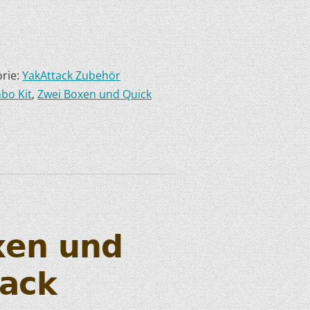
rie:
YakAttack Zubehör
bo Kit
,
Zwei Boxen und Quick
xen und
tack