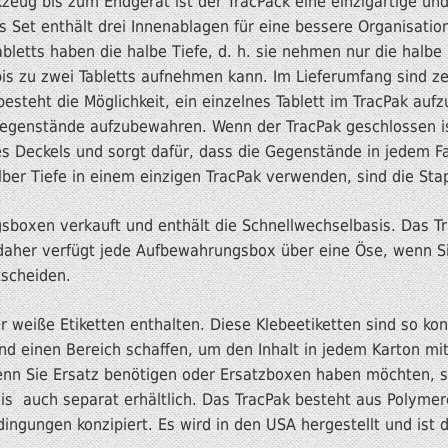
kzeug bis zum Endgerät ist der TracPack eine einzigartige u
es Set enthält drei Innenablagen für eine bessere Organisation
Tabletts haben die halbe Tiefe, d. h. sie nehmen nur die hal
bis zu zwei Tabletts aufnehmen kann. Im Lieferumfang sind z
esteht die Möglichkeit, ein einzelnes Tablett im TracPak auf
Gegenstände aufzubewahren. Wenn der TracPak geschlossen is
des Deckels und sorgt dafür, dass die Gegenstände in jedem F
ber Tiefe in einem einzigen TracPak verwenden, sind die Stap
boxen verkauft und enthält die Schnellwechselbasis. Das Tr
aher verfügt jede Aufbewahrungsbox über eine Öse, wenn Sie 
tscheiden.
r weiße Etiketten enthalten. Diese Klebeetiketten sind so konz
nd einen Bereich schaffen, um den Inhalt in jedem Karton mi
Wenn Sie Ersatz benötigen oder Ersatzboxen haben möchten, s
 auch separat erhältlich. Das TracPak besteht aus Polymeren
ngungen konzipiert. Es wird in den USA hergestellt und ist du