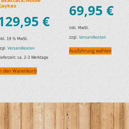
YakAttack/Hobie
69,95
€
Kaykas
129,95
€
inkl. MwSt.
zzgl.
Versandkosten
nkl. 19 % MwSt.
zgl.
Versandkosten
Ausführung wählen
ieferzeit:
ca. 2-3 Werktage
In den Warenkorb