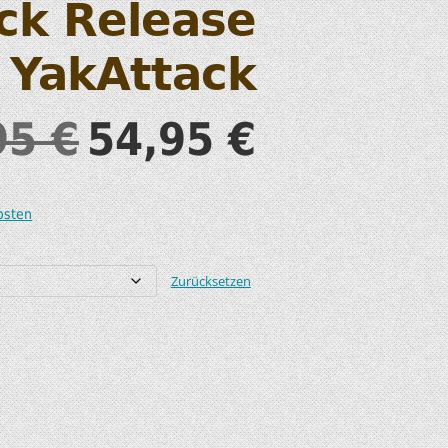
ck Release
S
– YakAttack
95
€
54,95
€
T
osten
Zurücksetzen