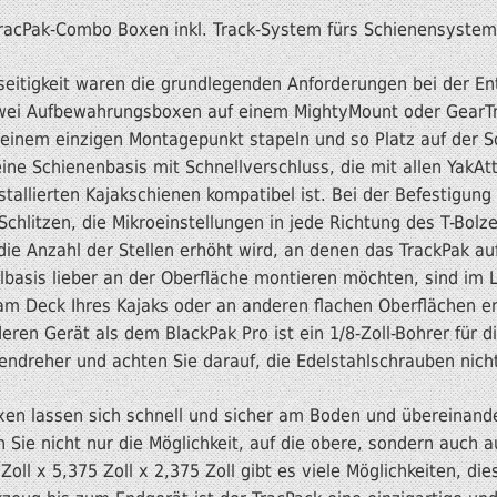
-TracPak-Combo Boxen inkl. Track-System fürs Schienensystem
elseitigkeit waren die grundlegenden Anforderungen bei der En
 zwei Aufbewahrungsboxen auf einem MightyMount oder GearT
einem einzigen Montagepunkt stapeln und so Platz auf der S
eine Schienenbasis mit Schnellverschluss, die mit allen YakA
tallierten Kajakschienen kompatibel ist. Bei der Befestigung
chlitzen, die Mikroeinstellungen in jede Richtung des T-Bolze
die Anzahl der Stellen erhöht wird, an denen das TrackPak a
lbasis lieber an der Oberfläche montieren möchten, sind im 
am Deck Ihres Kajaks oder an anderen flachen Oberflächen en
n Gerät als dem BlackPak Pro ist ein 1/8-Zoll-Bohrer für die 
dreher und achten Sie darauf, die Edelstahlschrauben nicht
en lassen sich schnell und sicher am Boden und übereinande
Sie nicht nur die Möglichkeit, auf die obere, sondern auch au
ll x 5,375 Zoll x 2,375 Zoll gibt es viele Möglichkeiten, d