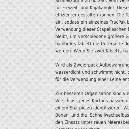
Schnellzugriff zu nutzen. Vom Wer
für Freizeit- und Kajakangler. Dies
effizienter gestalten können. Die 
ein, sodass ein einzelnes TracPak 
Verwendung dieser Stapellaschen b
bleibt, um verschiedene größere 
halbtiefes Tablett die Unterseite 
werden. Wenn Sie zwei Tabletts hal
Wird als Zweierpack Aufbewahrungs
wasserdicht und schwimmt nicht, d
für die Verwendung einer Leine en
Zur besseren Organisation sind vie
Verschluss jedes Kartons passen u
einem Sharpie zu identifizieren. 
Boxen und die Schnellwechselbasis
den Einsatz unter rauen Meeresbedi