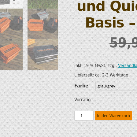
und Qui
SUP AIR SUP
WILDERNESS SYSTEM
ZUBEHÖR
Basis 
MODUL KAJAKS
LUFTBOOTE
DOPPELPADDEL
59,
LEICHTE BOOTE FÜR IHR
STECHPADDEL
WOHNMOBIL
WESTEN & SICHERHEI
inkl. 19 % MwSt.
zzgl.
Versandk
SONDERANGEBOTE/SALE
TRANSPORT &
Lieferzeit:
ca. 2-3 Werktage
LAGERUNG
Farbe
BOOTSWAGEN
Vorrätig
SPRITZDECKEN/
In den Warenkorb
LUKENDECKEL
RAM ZUBEHÖR