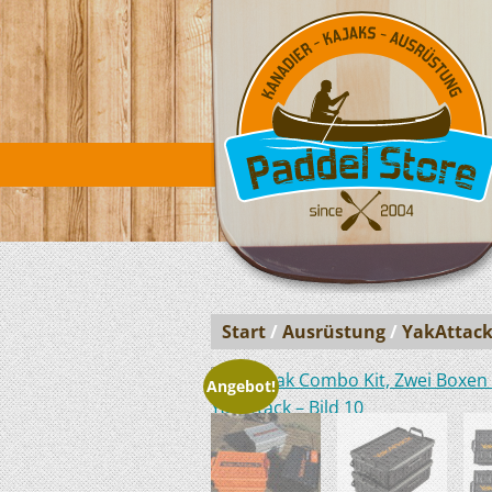
Start
/
Ausrüstung
/
YakAttack
Angebot!