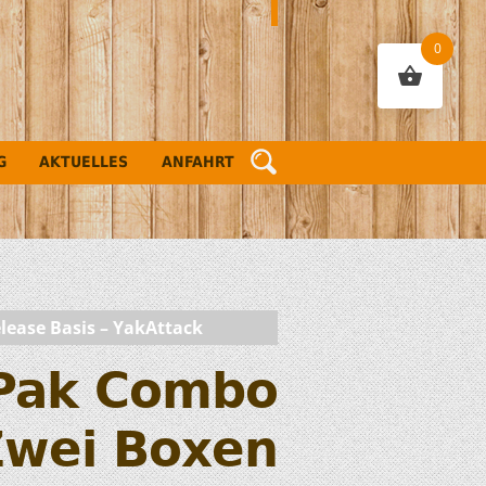
0
G
AKTUELLES
ANFAHRT
lease Basis – YakAttack
Pak Combo
Zwei Boxen