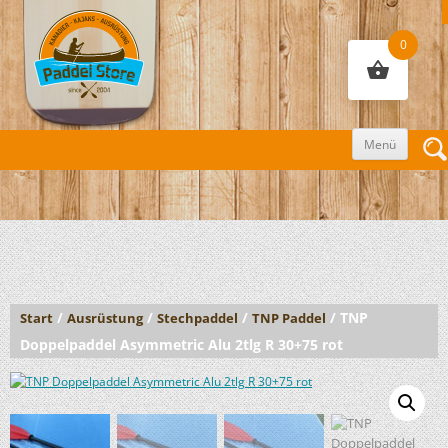
0
Zum
Menü
Inhalt
sprin
/
/
/
/ TNP
Start
Ausrüstung
Stechpaddel
TNP Paddel
Doppelpaddel Asymmetric Alu 2tlg R 30+75 rot