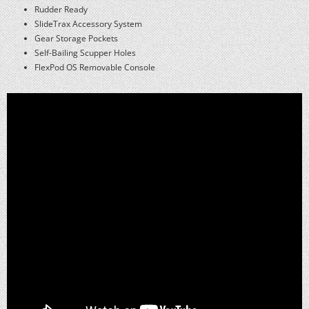
Rudder Ready
SlideTrax Accessory System
Gear Storage Pockets
Self-Bailing Scupper Holes
FlexPod OS Removable Console