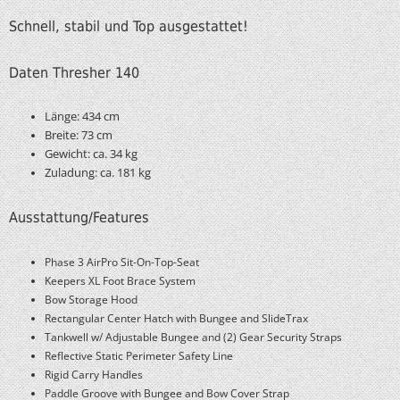
Schnell, stabil und Top ausgestattet!
Daten Thresher 140
Länge: 434 cm
Breite: 73 cm
Gewicht: ca. 34 kg
Zuladung: ca. 181 kg
Ausstattung/Features
Phase 3 AirPro Sit-On-Top-Seat
Keepers XL Foot Brace System
Bow Storage Hood
Rectangular Center Hatch with Bungee and SlideTrax
Tankwell w/ Adjustable Bungee and (2) Gear Security Straps
Reflective Static Perimeter Safety Line
Rigid Carry Handles
Paddle Groove with Bungee and Bow Cover Strap