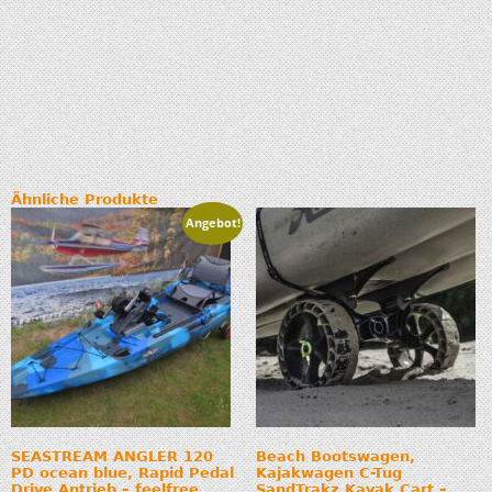
Ähnliche Produkte
Angebot!
SEASTREAM ANGLER 120
Beach Bootswagen,
PD ocean blue, Rapid Pedal
Kajakwagen C-Tug
Drive Antrieb – feelfree
SandTrakz Kayak Cart –