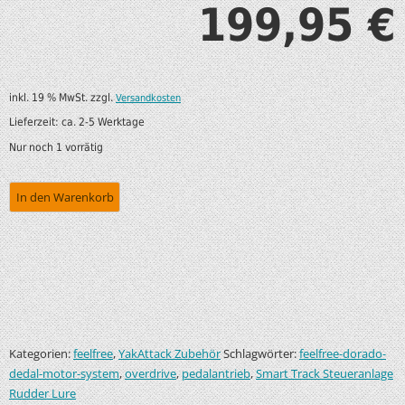
199,95
€
inkl. 19 % MwSt.
zzgl.
Versandkosten
Lieferzeit:
ca. 2-5 Werktage
Nur noch 1 vorrätig
In den Warenkorb
Kategorien:
,
Schlagwörter:
feelfree
YakAttack Zubehör
feelfree-dorado-
,
,
,
dedal-motor-system
overdrive
pedalantrieb
Smart Track Steueranlage
Rudder Lure