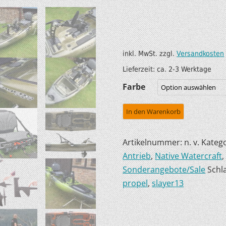
SUP AIR SUP
WILDERNESS SYSTEM
ZUBEHÖR
MODUL KAJAKS
LUFTBOOTE
DOPPELPADDEL
inkl. MwSt.
zzgl.
Versandkosten
Lieferzeit:
ca. 2-3 Werktage
LEICHTE BOOTE FÜR IHR
STECHPADDEL
Farbe
WOHNMOBIL
WESTEN & SICHERHEI
SONDERANGEBOTE/SALE
In den Warenkorb
TRANSPORT &
LAGERUNG
Artikelnummer:
n. v.
Kateg
Antrieb
,
Native Watercraft
BOOTSWAGEN
Sonderangebote/Sale
Schl
SPRITZDECKEN/
propel
,
slayer13
LUKENDECKEL
RAM ZUBEHÖR