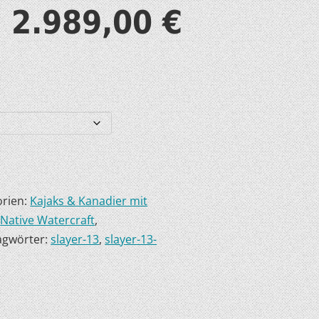
2.989,00
€
S
T
orien:
Kajaks & Kanadier mit
,
Native Watercraft
,
agwörter:
slayer-13
,
slayer-13-