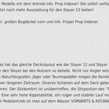
Modelle mit dem Antrieb inkl. Prop Indexer! Die sofort verf
etzt noch mehr Ausstattung für den Slayer 13 bieten!
kl. großen Bugdeckel vorn und inkl. Propel Prop Indexer.
k hat das gleiche Deckslayout wie der Slayer 12 und Slayer 1
n den Slayer bei den Nutzern so beliebt. Nicht nur Angler wis
 Naturfotografen, Jäger oder Tourenpaddler mögen die Kombina
nen längeren Zeitraum. Diverse Schienen auf dem Deck geben
en. Der Sitzkomfort ist unübertroffen, die Sitzpostion des “
 Eine sehr hohe Kippstabilität, ein ruiger und stabiler Lauf 
nten Pedalantrieb ist man auf dem Wasser VORWÄRTS & RÜCKWÄ