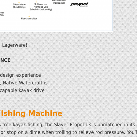
e Lagerware!
ENCE
 design experience
, Native Watercraft is
-capable kayak drive
ishing Machine
ree kayak fishing, the Slayer Propel 13 is unmatched in its a
or stop on a dime when trolling to relieve rod pressure. You’ll