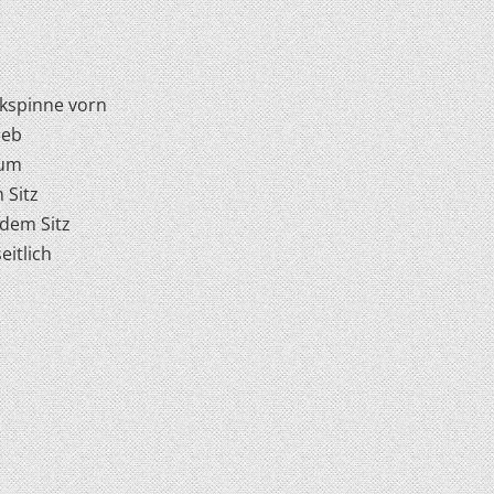
kspinne vorn
ieb
dum
 Sitz
 dem Sitz
eitlich