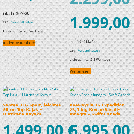
inkl. 19 % MwSt.
1.999,00
zzgl.
Versandkosten
Lieferzeit:
ca. 2-3 Werktage
inkl. 19 % MwSt.
In den Warenkorb
zzgl.
Versandkosten
Lieferzeit:
ca. 2-5 Werktage
Weiterlesen
Santee 116 Sport, leichtes
Keewaydin 16 Expedition
Sit on Top Kajak –
23,5 kg, Kevlar/Basalt-
Hurricane Kayaks
Innegra – Swift Canada
1.499,00
5.995,00
€