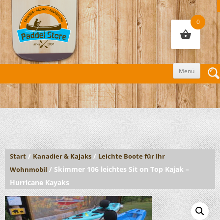
0
Zum
Menü
Inhalt
sprin
/
/
Start
Kanadier & Kajaks
Leichte Boote für Ihr
/ Skimmer 106 leichtes Sit on Top Kajak –
Wohnmobil
Hurricane Kayaks