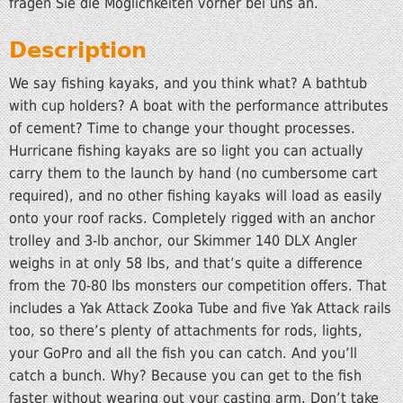
fragen Sie die Möglichkeiten vorher bei uns an.
Description
We say fishing kayaks, and you think what? A bathtub
with cup holders? A boat with the performance attributes
of cement? Time to change your thought processes.
Hurricane fishing kayaks are so light you can actually
carry them to the launch by hand (no cumbersome cart
required), and no other fishing kayaks will load as easily
onto your roof racks. Completely rigged with an anchor
trolley and 3-lb anchor, our Skimmer 140 DLX Angler
weighs in at only 58 lbs, and that’s quite a difference
from the 70-80 lbs monsters our competition offers. That
includes a Yak Attack Zooka Tube and five Yak Attack rails
too, so there’s plenty of attachments for rods, lights,
your GoPro and all the fish you can catch. And you’ll
catch a bunch. Why? Because you can get to the fish
faster without wearing out your casting arm. Don’t take