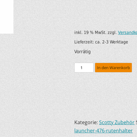
SUP AIR SUP
WILDERNESS SYSTEM
ZUBEHÖR
MODUL KAJAKS
LUFTBOOTE
DOPPELPADDEL
inkl. 19 % MwSt.
zzgl.
Versandk
Lieferzeit:
ca. 2-3 Werktage
LEICHTE BOOTE FÜR IHR
STECHPADDEL
Vorrätig
WOHNMOBIL
WESTEN & SICHERHEI
SONDERANGEBOTE/SALE
In den Warenkorb
TRANSPORT &
LAGERUNG
BOOTSWAGEN
SPRITZDECKEN/
LUKENDECKEL
Kategorie:
Scotty Zubehör
launcher-476-rutenhalter
RAM ZUBEHÖR