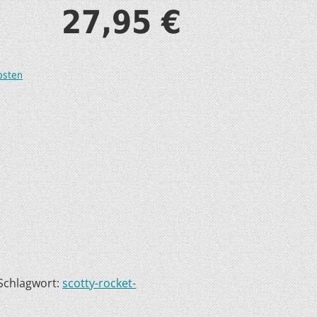
27,95
€
S
osten
T
Schlagwort:
scotty-rocket-