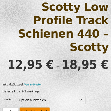
Scotty Low
Profile Track
Schienen 440 –
Scotty
12,95
18,95
€
€
–
inkl. MwSt.
zzgl.
Versandkosten
Lieferzeit:
ca. 2-3 Werktage
Größe