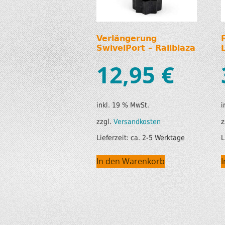
Verlängerung
SwivelPort – Railblaza
12,95
€
inkl. 19 % MwSt.
i
zzgl.
Versandkosten
z
Lieferzeit:
ca. 2-5 Werktage
L
In den Warenkorb