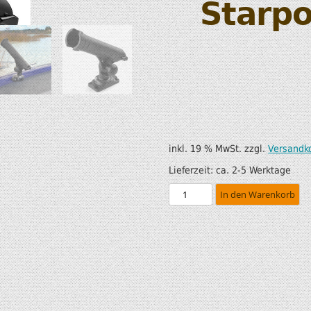
Starpo
SUP AIR SUP
WILDERNESS SYSTEM
ZUBEHÖR
MODUL KAJAKS
LUFTBOOTE
DOPPELPADDEL
LEICHTE BOOTE FÜR IHR
STECHPADDEL
WOHNMOBIL
WESTEN & SICHERHEI
inkl. 19 % MwSt.
zzgl.
Versandk
SONDERANGEBOTE/SALE
TRANSPORT &
Lieferzeit:
ca. 2-5 Werktage
LAGERUNG
In den Warenkorb
BOOTSWAGEN
SPRITZDECKEN/
LUKENDECKEL
RAM ZUBEHÖR