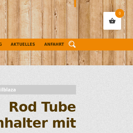
0
G
AKTUELLES
ANFAHRT
ilblaza
Rod Tube
halter mit