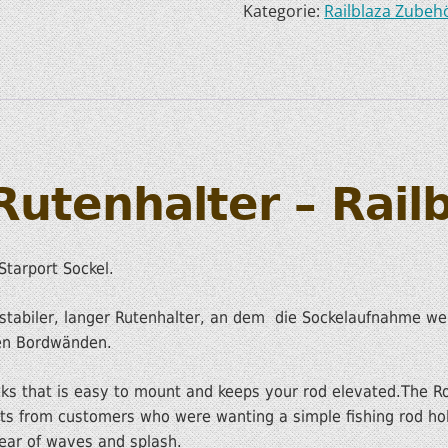
Kategorie:
Railblaza Zubeh
HOBIE KAJAKS
ELEKTROMOTORE
utenhalter – Rail
Starport Sockel.
 stabiler, langer Rutenhalter, an dem die Sockelaufnahme weit
hen Bordwänden.
yaks that is easy to mount and keeps your rod elevated.The
sts from customers who were wanting a simple fishing rod hol
lear of waves and splash.