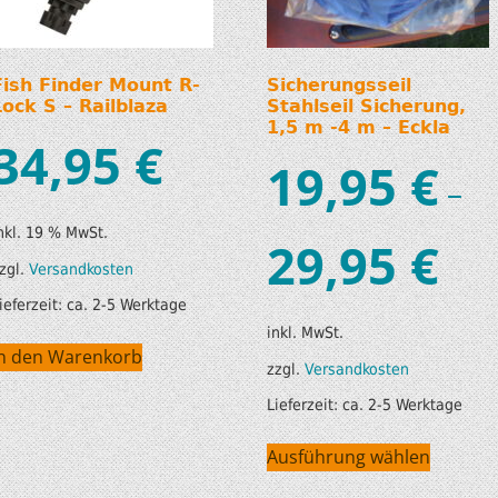
Fish Finder Mount R-
Sicherungsseil
Lock S – Railblaza
Stahlseil Sicherung,
1,5 m -4 m – Eckla
34,95
€
19,95
€
–
nkl. 19 % MwSt.
29,95
€
zgl.
Versandkosten
ieferzeit:
ca. 2-5 Werktage
inkl. MwSt.
In den Warenkorb
zzgl.
Versandkosten
Lieferzeit:
ca. 2-5 Werktage
Ausführung wählen