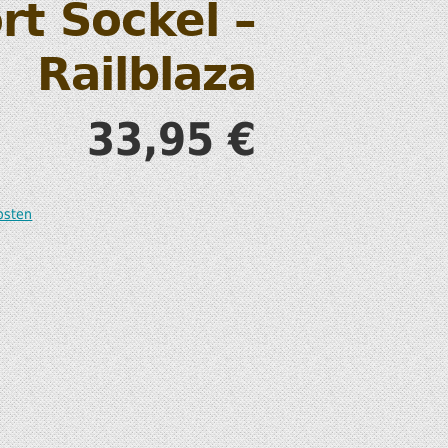
rt Sockel –
S
Railblaza
33,95
€
T
osten