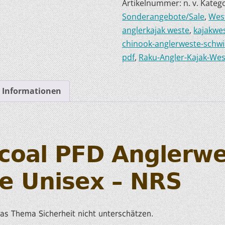
Artikelnummer:
n. v.
Kateg
Sonderangebote/Sale
,
West
HOBIE KAJAKS
anglerkajak weste
,
kajakwe
ELEKTROMOTORE
chinook-anglerweste-sch
pdf
,
Raku-Angler-Kajak-Wes
e Informationen
coal PFD Anglerw
e Unisex
– NRS
das Thema Sicherheit nicht unterschätzen.