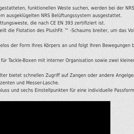
sgestatteten, funktionellen Weste suchen, werden bei der NR
dem ausgeklügelten NRS Belüftungssystem ausgestattet.
ttungsweste, die nach CE EN 393 zertifiziert ist.
ilt die Flotation des PlushFit ™ -Schaums breiter, um das V
elos der Form Ihres Körpers an und folgt Ihren Bewegungen 
für Tackle-Boxen mit interner Organisation sowie zwei klein
lter bietet schnellen Zugriff auf Zangen oder andere Angelg
Akzenten und Messer-Lasche.
hluss und sechs Einstellpunkten für eine individuelle Passform