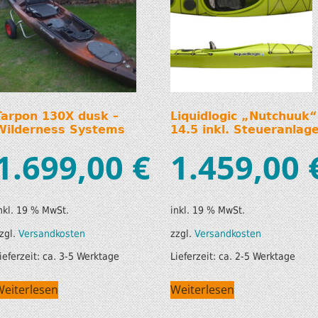
Tarpon 130X dusk –
Liquidlogic „Nutchuuk“
Wilderness Systems
14.5 inkl. Steueranlag
1.699,00
€
1.459,00
nkl. 19 % MwSt.
inkl. 19 % MwSt.
zgl.
Versandkosten
zzgl.
Versandkosten
ieferzeit:
ca. 3-5 Werktage
Lieferzeit:
ca. 2-5 Werktage
Weiterlesen
Weiterlesen