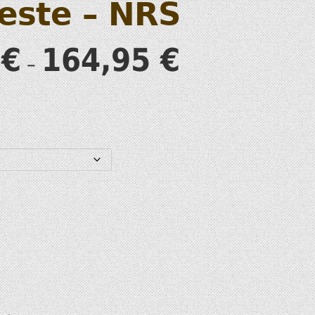
este – NRS
S
5
€
164,95
€
–
T