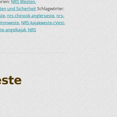
orien:
NRS Westen
,
en und Sicherheit
Schlagwörter:
ste
,
nrs chinook anglerseste
,
nrs-
wimmweste
,
NRS-kajakweste-cVest-
te-angelkajak_NRS
este