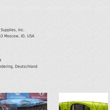
upplies, Inc.
843 Moscow, ID, USA
H
edering, Deutschland