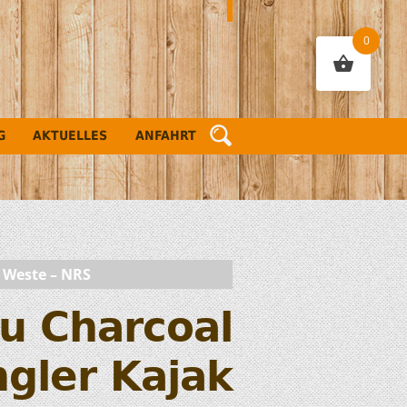
0
G
AKTUELLES
ANFAHRT
 Weste – NRS
u Charcoal
gler Kajak