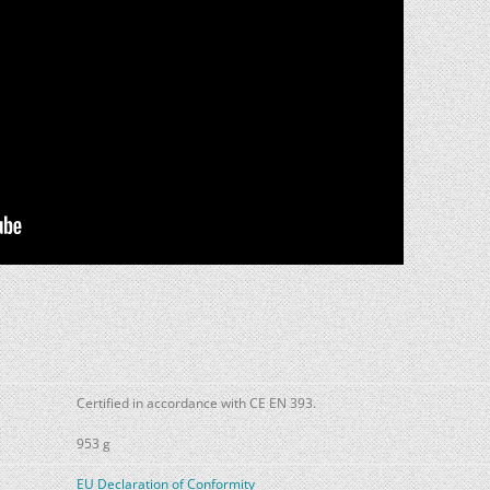
Certified in accordance with CE EN 393.
953 g
EU Declaration of Conformity