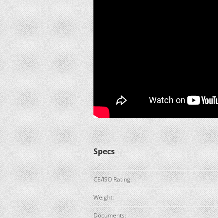
Specs
CE/ISO Rating:
Weight:
Documents: