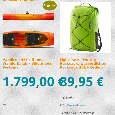
Angebot!
Pamlico 145T offenes
Light-Pack Two Dry
Wanderkajak – Wilderness
Rucksack, wasserdichter
Systems
Packsack 25L – Ortlieb
1.799,00
89,95
€
€
inkl. MwSt.
–
zzgl.
Versandkosten
Lieferzeit:
ca. 2-5 Werktage