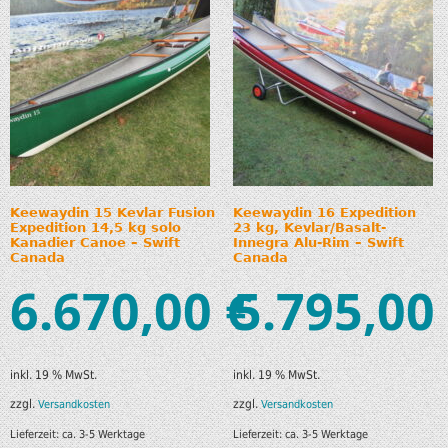
Keewaydin 15 Kevlar Fusion
Keewaydin 16 Expedition
Expedition 14,5 kg solo
23 kg, Kevlar/Basalt-
Kanadier Canoe – Swift
Innegra Alu-Rim – Swift
Canada
Canada
6.670,00
5.795,00
€
inkl. 19 % MwSt.
inkl. 19 % MwSt.
zzgl.
zzgl.
Versandkosten
Versandkosten
Lieferzeit:
ca. 3-5 Werktage
Lieferzeit:
ca. 3-5 Werktage