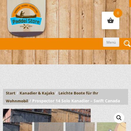
0
Zum
Menü
Inhalt
sprin
/
/
Start
Kanadier & Kajaks
Leichte Boote für Ihr
/ Prospector 14 Solo Kanadier – Swift Canada
Wohnmobil