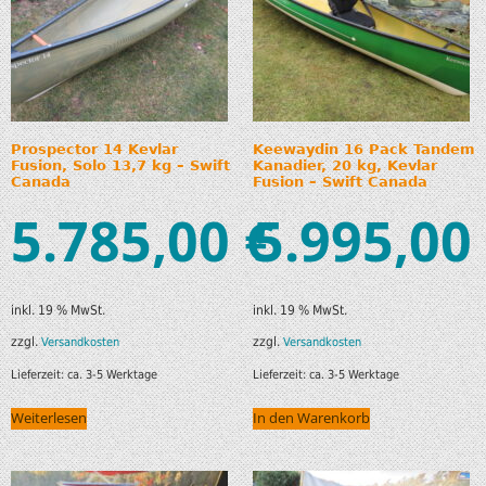
Prospector 14 Kevlar
Keewaydin 16 Pack Tandem
Fusion, Solo 13,7 kg – Swift
Kanadier, 20 kg, Kevlar
Canada
Fusion – Swift Canada
5.785,00
5.995,00
€
inkl. 19 % MwSt.
inkl. 19 % MwSt.
zzgl.
zzgl.
Versandkosten
Versandkosten
Lieferzeit:
ca. 3-5 Werktage
Lieferzeit:
ca. 3-5 Werktage
Weiterlesen
In den Warenkorb