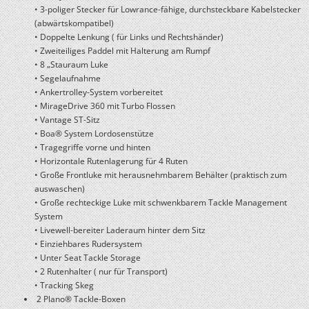
• 3-poliger Stecker für Lowrance-fähige, durchsteckbare Kabelstecker
(abwärtskompatibel)
• Doppelte Lenkung ( für Links und Rechtshänder)
• Zweiteiliges Paddel mit Halterung am Rumpf
• 8 „Stauraum Luke
• Segelaufnahme
• Ankertrolley-System vorbereitet
• MirageDrive 360 mit Turbo Flossen
• Vantage ST-Sitz
• Boa® System Lordosenstütze
• Tragegriffe vorne und hinten
• Horizontale Rutenlagerung für 4 Ruten
• Große Frontluke mit herausnehmbarem Behälter (praktisch zum
auswaschen)
• Große rechteckige Luke mit schwenkbarem Tackle Management
System
• Livewell-bereiter Laderaum hinter dem Sitz
• Einziehbares Rudersystem
• Unter Seat Tackle Storage
• 2 Rutenhalter ( nur für Transport)
• Tracking Skeg
2 Plano® Tackle-Boxen