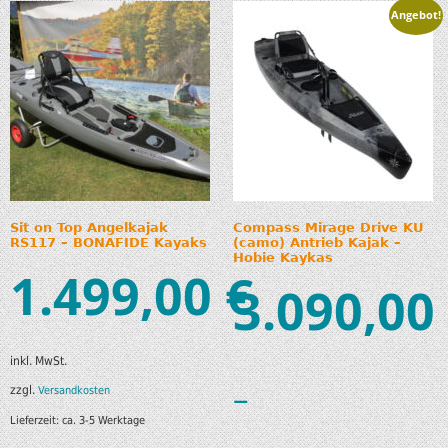
Angebot!
Sit on Top Angelkajak
Compass Mirage Drive KU
RS117 – BONAFIDE Kayaks
(camo) Antrieb Kajak –
Hobie Kaykas
1.499,00
€
3.090,00
inkl. MwSt.
–
zzgl.
Versandkosten
Lieferzeit:
ca. 3-5 Werktage