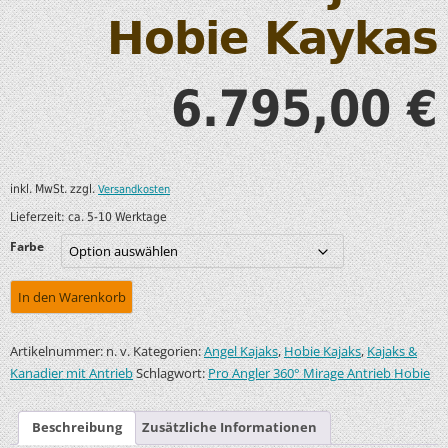
Hobie Kaykas
6.795,00
€
inkl. MwSt.
zzgl.
Versandkosten
Lieferzeit:
ca. 5-10 Werktage
Farbe
In den Warenkorb
Artikelnummer:
Kategorien:
,
,
n. v.
Angel Kajaks
Hobie Kajaks
Kajaks &
Schlagwort:
Kanadier mit Antrieb
Pro Angler 360° Mirage Antrieb Hobie
Beschreibung
Zusätzliche Informationen