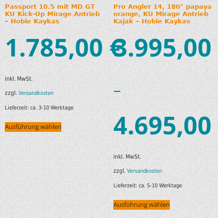
Passport 10.5 mit MD GT
Pro Angler 14, 180° papaya
KU Kick-Up Mirage Antrieb
orange, KU Mirage Antrieb
– Hobie Kaykas
Kajak – Hobie Kaykas
1.785,00
3.995,00
€
inkl. MwSt.
–
zzgl.
Versandkosten
Lieferzeit:
ca. 3-10 Werktage
4.695,00
Ausführung wählen
inkl. MwSt.
zzgl.
Versandkosten
Lieferzeit:
ca. 5-10 Werktage
Ausführung wählen