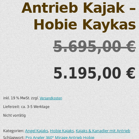
Antrieb Kajak –
Hobie Kaykas
5.695,00
€
5.195,00
€
inkl. 19 % MwSt.
zzgl.
Versandkosten
Lieferzeit:
ca. 3-5 Werktage
Nicht vorrätig
Kategorien:
,
,
Angel Kajaks
Hobie Kajaks
Kajaks & Kanadier mit Antrieb
Schlagwort:
Pro Angler 360° Mirage Antrieb Hobie