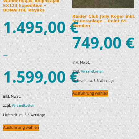
Wanderkajak Angelkajak
EX123 Expedition –
BONAFIDE Kayaks
Raider Club Jolly Roger inkl.
1.495,00
€
Steueranlage – Point 65
Sweden
749,00
€
–
inkl. MwSt.
1.599,00
€
zzgl.
Versandkosten
Lieferzeit:
ca. 3-5 Werktage
Ausführung wählen
inkl. MwSt.
zzgl.
Versandkosten
Lieferzeit:
ca. 3-5 Werktage
Ausführung wählen