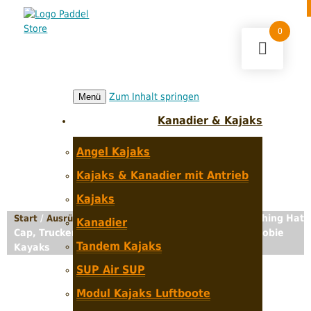
0
Zum Inhalt springen
Menü
Kanadier & Kajaks
Angel Kajaks
Kajaks & Kanadier mit Antrieb
Kajaks
/
/
/ Outdoor Fishing Hat
Start
Ausrüstung
YakAttack Zubehör
Kanadier
Cap, Trucker Hat Sonnenschutz Hut – YakAttack, Hobie
Tandem Kajaks
Kayaks
SUP Air SUP
Modul Kajaks Luftboote