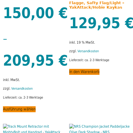
Flagge, Safty Flag/Light –
150,00
€
YakAttack/Hobie Kaykas
129,95
–
inkl. 19 % MwSt.
zzgl.
Versandkosten
209,95
€
Lieferzeit:
ca. 2-3 Werktage
In den Warenkorb
inkl. MwSt.
zzgl.
Versandkosten
Lieferzeit:
ca. 2-3 Werktage
Ausführung wählen