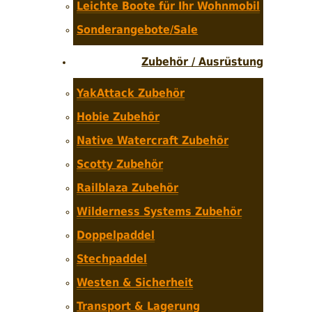
Leichte Boote für Ihr Wohnmobil
Sonderangebote/Sale
Zubehör / Ausrüstung
YakAttack Zubehör
Hobie Zubehör
Native Watercraft Zubehör
Scotty Zubehör
Railblaza Zubehör
Wilderness Systems Zubehör
Doppelpaddel
Stechpaddel
Westen & Sicherheit
Transport & Lagerung