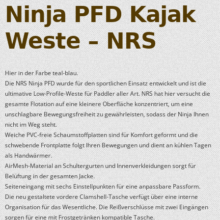
Ninja PFD Kajak
Weste – NRS
Hier in der Farbe teal-blau.
Die NRS Ninja PFD wurde für den sportlichen Einsatz entwickelt und ist die
ultimative Low-Profile-Weste für Paddler aller Art. NRS hat hier versucht die
gesamte Flotation auf eine kleinere Oberfläche konzentriert, um eine
unschlagbare Bewegungsfreiheit zu gewährleisten, sodass der Ninja Ihnen
nicht im Weg steht.
Weiche PVC-freie Schaumstoffplatten sind für Komfort geformt und die
schwebende Frontplatte folgt Ihren Bewegungen und dient an kühlen Tagen
als Handwärmer.
AirMesh-Material an Schultergurten und Innenverkleidungen sorgt für
Belüftung in der gesamten Jacke.
Seiteneingang mit sechs Einstellpunkten für eine anpassbare Passform.
Die neu gestaltete vordere Clamshell-Tasche verfügt über eine interne
Organisation für das Wesentliche. Die Reißverschlüsse mit zwei Eingängen
sorgen für eine mit Frostgetränken kompatible Tasche.