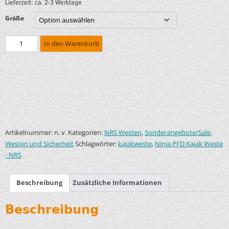
Lieferzeit:
ca. 2-3 Werktage
Größe
In den Warenkorb
Artikelnummer:
Kategorien:
,
,
n. v.
NRS Westen
Sonderangebote/Sale
Schlagwörter:
,
Westen und Sicherheit
kajakweste
Ninja PFD Kajak Weste
- NRS
Beschreibung
Zusätzliche Informationen
Beschreibung