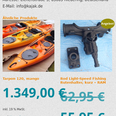
E-Mail: info
@kajak.de
Ähnliche Produkte
Angebot!
Tarpon 120, mango
Rod Light-Speed Fishing
Rutenhalter, kurz – RAM
1.349,00
€
62,95
€
inkl. 19 % MwSt.