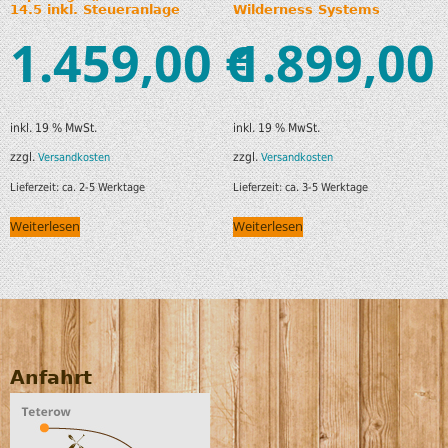
14.5 inkl. Steueranlage
Wilderness Systems
1.459,00
1.899,00
€
inkl. 19 % MwSt.
inkl. 19 % MwSt.
zzgl.
zzgl.
Versandkosten
Versandkosten
Lieferzeit:
ca. 2-5 Werktage
Lieferzeit:
ca. 3-5 Werktage
Weiterlesen
Weiterlesen
Anfahrt