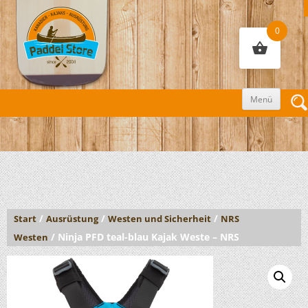
0
Zum
Menü
Inhalt
sprin
/
/
/
Start
Ausrüstung
Westen und Sicherheit
NRS
/ Ninja PFD teal-blau Kajak Weste – NRS
Westen