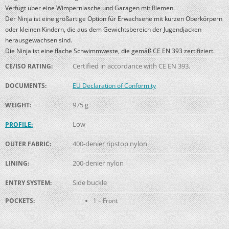
Verfügt über eine Wimpernlasche und Garagen mit Riemen.
Der Ninja ist eine großartige Option für Erwachsene mit kurzen Oberkörpern
oder kleinen Kindern, die aus dem Gewichtsbereich der Jugendjacken
herausgewachsen sind.
Die Ninja ist eine flache Schwimmweste, die gemäß CE EN 393 zertifiziert.
Certified in accordance with CE EN 393.
CE/ISO RATING:
DOCUMENTS:
EU Declaration of Conformity
975 g
WEIGHT:
Low
PROFILE:
400-denier ripstop nylon
OUTER FABRIC:
200-denier nylon
LINING:
Side buckle
ENTRY SYSTEM:
POCKETS:
1 – Front