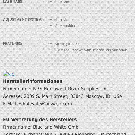
LASH TABS:
1 – Front
ADJUSTMENT SYSTEM:
4 – Side
2 – Shoulder
FEATURES:
Strap garages
Clamshell pocket with internal organization
Herstellerinformationen
Firmenname: NRS Northwest River Supplies, Inc.
Adresse: 2009 S. Main Street, 83843 Moscow, ID, USA
E-Mail: wholesale@nrsweb.com
EU Vertretung des Herstellers
Firmenname: Blue and White GmbH
Adresse: Eichenstraße 3, 83083 Riedering, Deutschland