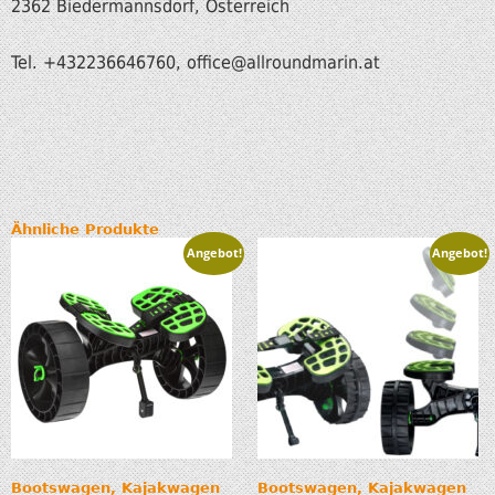
2362 Biedermannsdorf, Österreich
Tel. +432236646760, office
@allroundmarin.at
Ähnliche Produkte
Angebot!
Angebot!
Bootswagen, Kajakwagen
Bootswagen, Kajakwagen