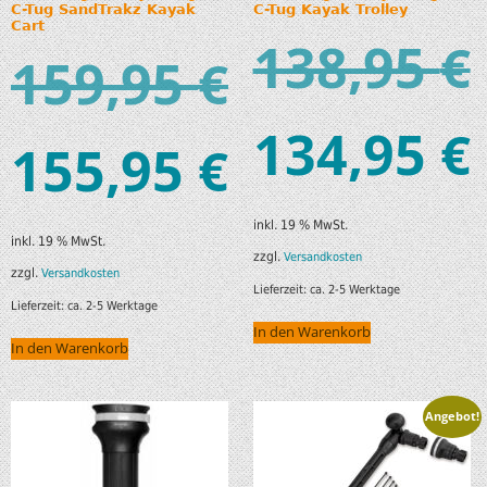
C-Tug SandTrakz Kayak
C-Tug Kayak Trolley
Cart
138,95
€
159,95
€
134,95
€
155,95
€
inkl. 19 % MwSt.
inkl. 19 % MwSt.
zzgl.
Versandkosten
zzgl.
Versandkosten
Lieferzeit:
ca. 2-5 Werktage
Lieferzeit:
ca. 2-5 Werktage
In den Warenkorb
In den Warenkorb
Angebot!