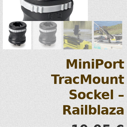
MiniPort
TracMount
Sockel –
Railblaza