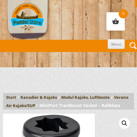
0
Zum
Menü
Inhalt
sprin
/
/
/
Start
Kanadier & Kajaks
Modul Kajaks, Luftboote
Verano
/ MiniPort TracMount Sockel – Railblaza
Air Kajaks/SUP