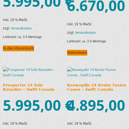
5.995,00
€
6.670,00
inkl. 19 % MwSt.
inkl. 19 % MwSt.
zzgl.
Versandkosten
zzgl.
Versandkosten
Lieferzeit:
ca. 3-5 Werktage
Lieferzeit:
ca. 3-5 Werktage
In den Warenkorb
Weiterlesen
Prospector 14 Solo
Keewaydin 14 Kevlar Fusion
Kanadier – Swift Canada
Canoe – Swift Canada
5.995,00
4.895,00
€
inkl. 19 % MwSt.
inkl. 19 % MwSt.