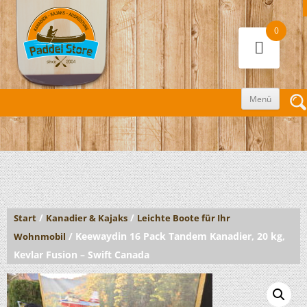
0
Zum
Menü
Inhalt
sprin
/
/
Start
Kanadier & Kajaks
Leichte Boote für Ihr
/ Keewaydin 16 Pack Tandem Kanadier, 20 kg,
Wohnmobil
Kevlar Fusion – Swift Canada