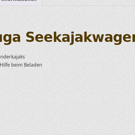
HOBIE KAJAKS
ELEKTROMOTORE
uga Seekajakwage
Wanderkajaks
 Hilfe beim Beladen