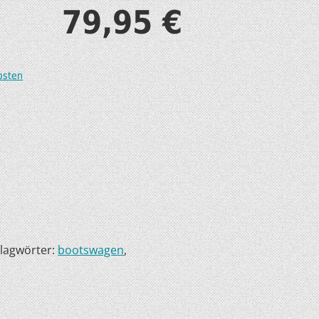
79,95
€
S
osten
T
lagwörter:
bootswagen
,