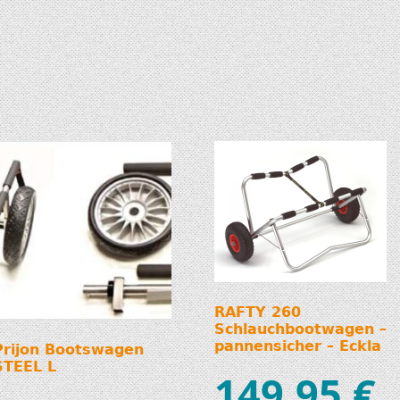
RAFTY 260
Schlauchbootwagen –
pannensicher – Eckla
Prijon Bootswagen
STEEL L
149,95
€