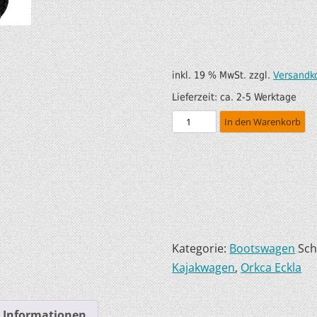
SUP AIR SUP
WILDERNESS SYSTEM
ZUBEHÖR
MODUL KAJAKS
LUFTBOOTE
DOPPELPADDEL
inkl. 19 % MwSt.
zzgl.
Versandk
Lieferzeit:
ca. 2-5 Werktage
LEICHTE BOOTE FÜR IHR
STECHPADDEL
WOHNMOBIL
In den Warenkorb
WESTEN & SICHERHEI
SONDERANGEBOTE/SALE
TRANSPORT &
LAGERUNG
BOOTSWAGEN
Kategorie:
Bootswagen
Sch
SPRITZDECKEN/
Kajakwagen
,
Orkca Eckla
LUKENDECKEL
RAM ZUBEHÖR
e Informationen