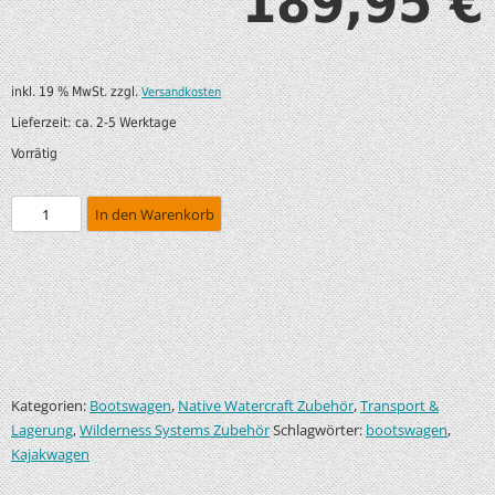
189,95
€
inkl. 19 % MwSt.
zzgl.
Versandkosten
Lieferzeit:
ca. 2-5 Werktage
Vorrätig
In den Warenkorb
Kategorien:
,
,
Bootswagen
Native Watercraft Zubehör
Transport &
,
Schlagwörter:
,
Lagerung
Wilderness Systems Zubehör
bootswagen
Kajakwagen