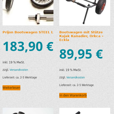
Prijon Bootswagen STEEL L
Bootswagen mit Stütze
Kajak Kanadier, Orkca –
183,90
€
Eckla
89,95
€
inkl. 19 % MwSt.
zzgl.
Versandkosten
inkl. 19 % MwSt.
zzgl.
Lieferzeit:
ca. 2-5 Werktage
Versandkosten
Lieferzeit:
ca. 2-5 Werktage
Weiterlesen
In den Warenkorb