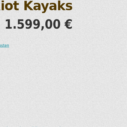
iot Kayaks
S
1.599,00
€
osten
T