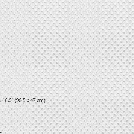
 18.5’’ (96.5 x 47 cm)
c.