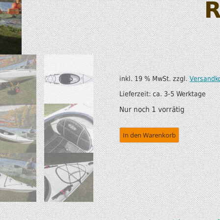
R
SUP AIR SUP
WILDERNESS SYSTEM
ZUBEHÖR
MODUL KAJAKS
LUFTBOOTE
DOPPELPADDEL
LEICHTE BOOTE FÜR IHR
STECHPADDEL
inkl. 19 % MwSt.
zzgl.
Versandk
WOHNMOBIL
WESTEN & SICHERHEI
Lieferzeit:
ca. 3-5 Werktage
SONDERANGEBOTE/SALE
Nur noch 1 vorrätig
TRANSPORT &
LAGERUNG
In den Warenkorb
BOOTSWAGEN
SPRITZDECKEN/
LUKENDECKEL
RAM ZUBEHÖR