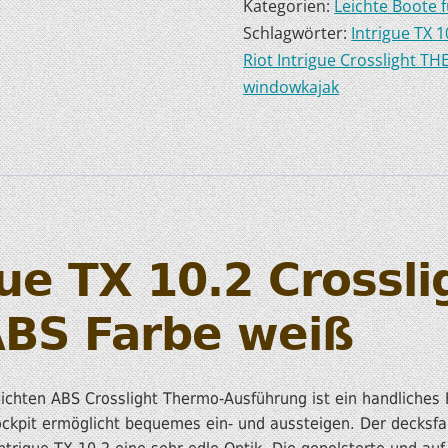
Kategorien:
Leichte Boote 
Schlagwörter:
Intrigue TX 1
HOBIE KAJAKS
Riot Intrigue Crosslight T
ELEKTROMOTORE
windowkajak
gue TX 10.2 Crossli
BS Farbe weiß
leichten ABS Crosslight Thermo-Ausführung ist ein handliches F
ckpit ermöglicht bequemes ein- und aussteigen. Der decksfa