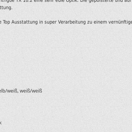
ntrigue TX 10.2 eine sehr edle Optik. Die gepolsterte und auf
ttung.
 Top Ausstattung in super Verarbeitung zu einem vernünftige
elb/weiß, weiß/weiß
k