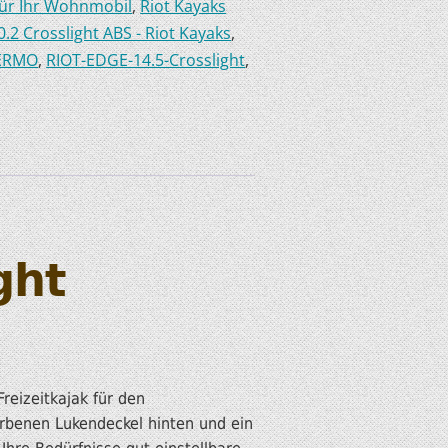
für Ihr Wohnmobil
,
Riot Kayaks
0.2 Crosslight ABS - Riot Kayaks
,
HERMO
,
RIOT-EDGE-14.5-Crosslight
,
ght
reizeitkajak für den
rbenen Lukendeckel hinten und ein