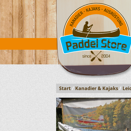
Start
/
Kanadier & Kajaks
/
Lei