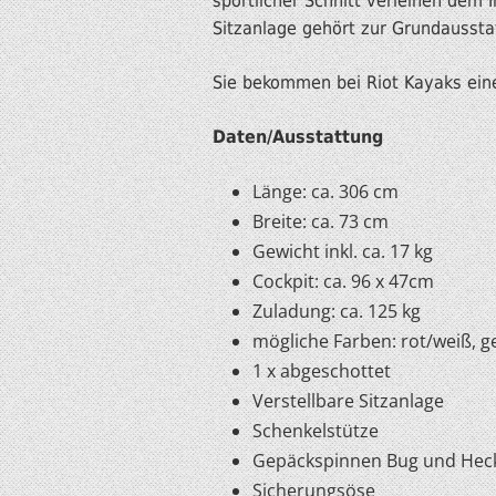
sportlicher Schnitt verleihen dem I
Sitzanlage gehört zur Grundaussta
Sie bekommen bei Riot Kayaks eine
Daten/Ausstattung
Länge: ca. 306 cm
Breite: ca. 73 cm
Gewicht inkl. ca. 17 kg
Cockpit: ca. 96 x 47cm
Zuladung: ca. 125 kg
mögliche Farben: rot/weiß, g
1 x abgeschottet
Verstellbare Sitzanlage
Schenkelstütze
Gepäckspinnen Bug und Hec
Sicherungsöse