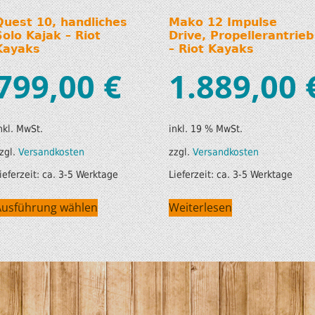
Quest 10, handliches
Mako 12 Impulse
Solo Kajak – Riot
Drive, Propellerantrieb
Kayaks
– Riot Kayaks
799,00
€
1.889,00
nkl. MwSt.
inkl. 19 % MwSt.
zgl.
Versandkosten
zzgl.
Versandkosten
ieferzeit:
ca. 3-5 Werktage
Lieferzeit:
ca. 3-5 Werktage
Ausführung wählen
Weiterlesen