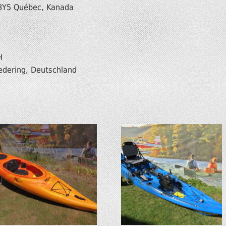
Y 8Y5 Québec, Kanada
H
edering, Deutschland