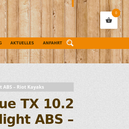
0
G
AKTUELLES
ANFAHRT
ht ABS – Riot Kayaks
gue TX 10.2
light ABS –