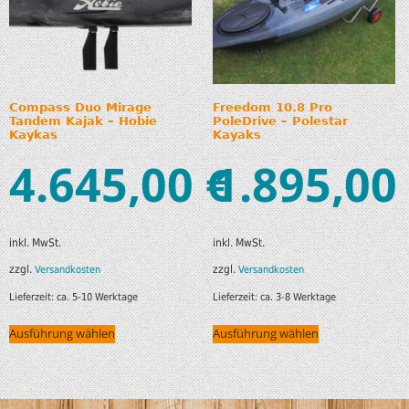
Compass Duo Mirage
Freedom 10.8 Pro
Tandem Kajak – Hobie
PoleDrive – Polestar
Kaykas
Kayaks
4.645,00
1.895,00
€
inkl. MwSt.
inkl. MwSt.
zzgl.
zzgl.
Versandkosten
Versandkosten
Lieferzeit:
ca. 5-10 Werktage
Lieferzeit:
ca. 3-8 Werktage
Ausführung wählen
Ausführung wählen