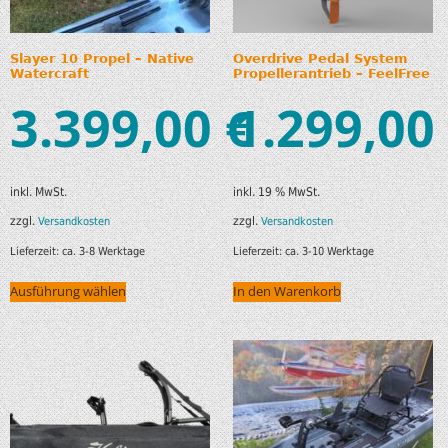
Slayer 10 Propel – Native
Overdrive Pedal System
Watercraft
Propellerantrieb – FeelFree
3.399,00
1.299,00
€
inkl. MwSt.
inkl. 19 % MwSt.
zzgl.
zzgl.
Versandkosten
Versandkosten
Lieferzeit:
ca. 3-8 Werktage
Lieferzeit:
ca. 3-10 Werktage
Ausführung wählen
In den Warenkorb