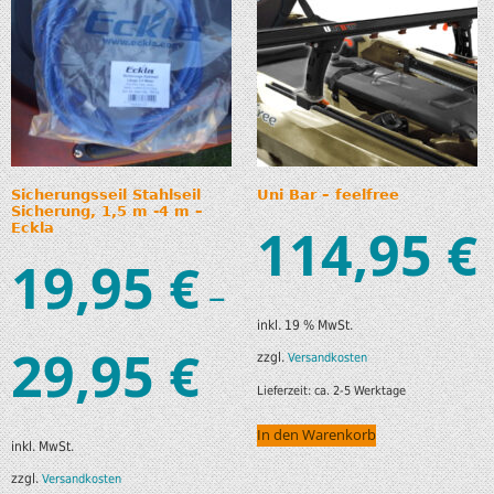
Sicherungsseil Stahlseil
Uni Bar – feelfree
Sicherung, 1,5 m -4 m –
114,95
€
Eckla
19,95
€
–
inkl. 19 % MwSt.
29,95
€
zzgl.
Versandkosten
Lieferzeit:
ca. 2-5 Werktage
In den Warenkorb
inkl. MwSt.
zzgl.
Versandkosten