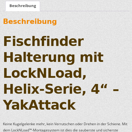
Beschreibung
Beschreibung
Fischfinder
Halterung mit
LockNLoad,
Helix-Serie, 4“ –
YakAttack
Keine Kugelgelenke mehr, kein Verrutschen oder Drehen in der Schiene. Mit
dem LockNLoad™-Montagesystem ist dies die sauberste und sicherste