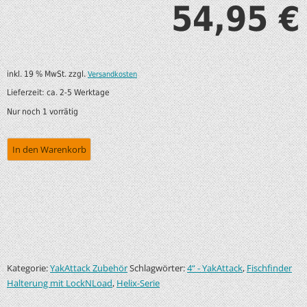
54,95
€
inkl. 19 % MwSt.
zzgl.
Versandkosten
Lieferzeit:
ca. 2-5 Werktage
Nur noch 1 vorrätig
In den Warenkorb
Kategorie:
Schlagwörter:
,
YakAttack Zubehör
4“ - YakAttack
Fischfinder
,
Halterung mit LockNLoad
Helix-Serie