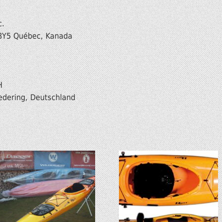
c.
Y 8Y5 Québec, Kanada
H
edering, Deutschland