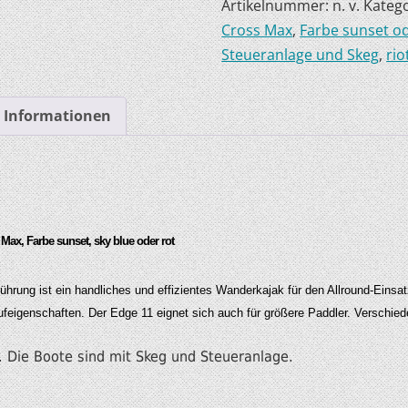
Artikelnummer:
n. v.
Katego
Cross Max
,
Farbe sunset od
HOBIE KAJAKS
Steueranlage und Skeg
,
rio
ELEKTROMOTORE
e Informationen
Max, Farbe sunset, sky blue oder rot
hrung ist ein handliches und effizientes Wanderkajak für den Allround-Einsat
aufeigenschaften. Der Edge 11 eignet sich auch für größere Paddler.
Verschied
e. Die Boote sind mit Skeg und Steueranlage.