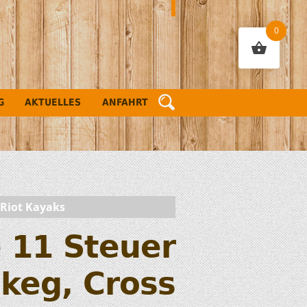
0
G
AKTUELLES
ANFAHRT
 Riot Kayaks
 11 Steuer
keg, Cross