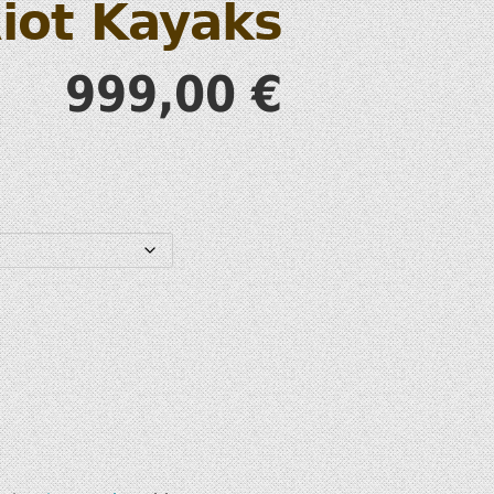
iot Kayaks
S
999,00
€
T