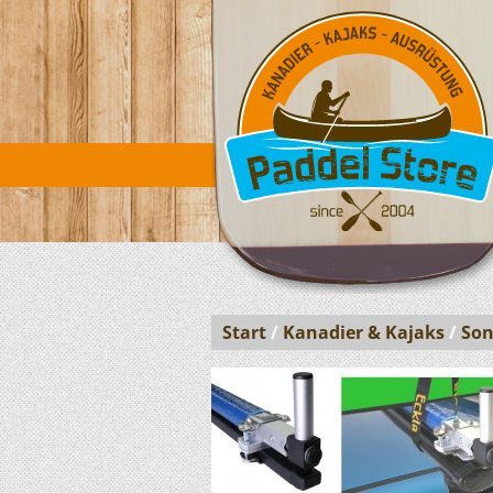
Start
/
Kanadier & Kajaks
/
Son