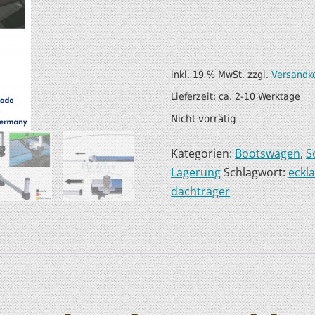
SUP AIR SUP
WILDERNESS SYSTEM
ZUBEHÖR
MODUL KAJAKS
LUFTBOOTE
DOPPELPADDEL
inkl. 19 % MwSt.
zzgl.
Versandk
Lieferzeit:
ca. 2-10 Werktage
LEICHTE BOOTE FÜR IHR
STECHPADDEL
Nicht vorrätig
WOHNMOBIL
WESTEN & SICHERHEI
Kategorien:
Bootswagen
,
S
SONDERANGEBOTE/SALE
TRANSPORT &
Lagerung
Schlagwort:
eckla
LAGERUNG
dachträger
BOOTSWAGEN
SPRITZDECKEN/
LUKENDECKEL
RAM ZUBEHÖR