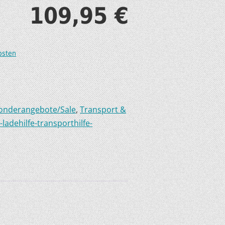
109,95
€
S
osten
T
onderangebote/Sale
,
Transport &
-ladehilfe-transporthilfe-