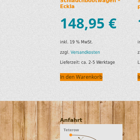
Schlauchbootwagen –
Eckla
148,95
€
inkl. 19 % MwSt.
i
zzgl.
Versandkosten
z
Lieferzeit:
ca. 2-5 Werktage
L
In den Warenkorb
Anfahrt