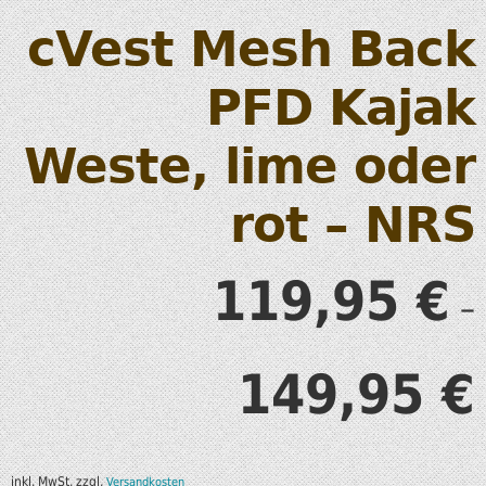
cVest Mesh Back
PFD Kajak
Weste, lime oder
rot – NRS
119,95
€
–
149,95
€
inkl. MwSt.
zzgl.
Versandkosten