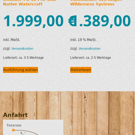
Native Watercraft
Wilderness Systems
1.999,00
1.389,00
€
inkl. MwSt.
inkl. 19 % MwSt.
zzgl.
zzgl.
Versandkosten
Versandkosten
Lieferzeit:
ca. 3-5 Werktage
Lieferzeit:
ca. 2-5 Werktage
Ausführung wählen
Weiterlesen
Anfahrt