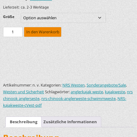
Lieferzeit:
ca. 2-3 Werktage
Größe
In den Warenkorb
Artikelnummer:
Kategorien:
,
,
n. v.
NRS Westen
Sonderangebote/Sale
Schlagwörter:
,
,
Westen und Sicherheit
anglerkajak weste
kajakweste
nrs
,
,
chinook anglerseste
nrs-chinook-anglerweste-schwimmweste
NRS-
kajakweste-cVest-pdf
Beschreibung
Zusätzliche Informationen