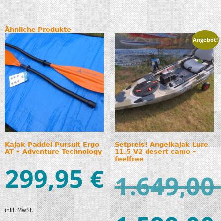
Ähnliche Produkte
Angebot!
Kajak Paddel Pursuit Ergo
Setpreis! Angelkajak Lure
AT – Adventure Technology
11.5 V2 desert camo –
feelfree
299,95
€
1.649,00
inkl. MwSt.