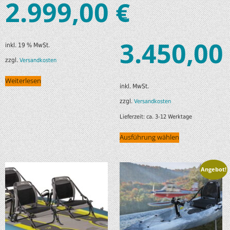
2.999,00
€
–
3.450,00
inkl. 19 % MwSt.
zzgl.
Versandkosten
Weiterlesen
inkl. MwSt.
zzgl.
Versandkosten
Lieferzeit:
ca. 3-12 Werktage
Ausführung wählen
Angebot!