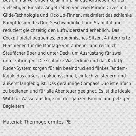
Das ultimative Tandemkajak mit 2 Mirage Antrieben für den
vielseitigen Einsatz. Angetrieben von zwei MirageDrives mit
Glide-Technologie und Kick-Up-Finnen, maximiert das schlanke
Rumpfdesign des Duo Geschwindigkeit und Stabilität und
reduziert gleichzeitig den Luftwiderstand erheblich.
Das
Cockpit bietet bequemes, ergonomisches Sitzen, 4 integrierte
H-Schienen für die Montage von Zubehör und reichlich
Staufächer über und unter Deck, um Ausrüstung für zwei
unterzubringen.
Die schlanke Wasserlinie und das Kick-Up-
Ruder-System sorgen für ein beeindruckend flinkes Tandem-
Kajak, das äußerst reaktionsschnell, einfach zu steuern und
äußerst langlebig ist.
Das geräumige Compass Duo ist einfach
zu bedienen und für alle Abenteuer geeignet. Es ist die ideale
Wahl für Wasserausflüge mit der ganzen Familie und pelzigen
Begleitern.
Material: Thermogeformtes PE