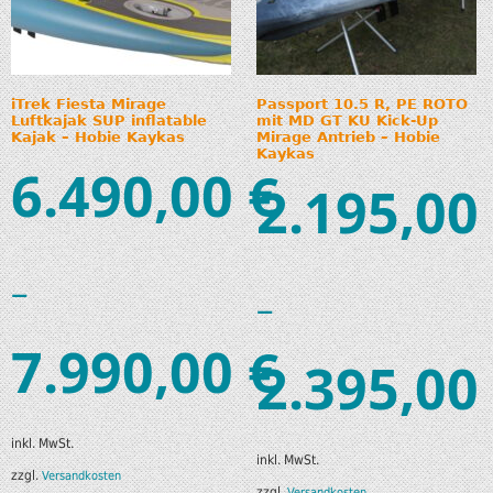
iTrek Fiesta Mirage
Passport 10.5 R, PE ROTO
Luftkajak SUP inflatable
mit MD GT KU Kick-Up
Kajak – Hobie Kaykas
Mirage Antrieb – Hobie
Kaykas
6.490,00
€
2.195,00
–
–
7.990,00
€
2.395,00
inkl. MwSt.
inkl. MwSt.
zzgl.
Versandkosten
zzgl.
Versandkosten