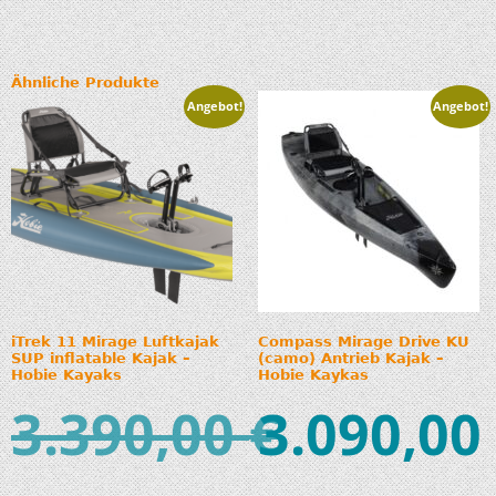
Ähnliche Produkte
Angebot!
Angebot!
iTrek 11 Mirage Luftkajak
Compass Mirage Drive KU
SUP inflatable Kajak –
(camo) Antrieb Kajak –
Hobie Kayaks
Hobie Kaykas
3.390,00
3.090,00
€