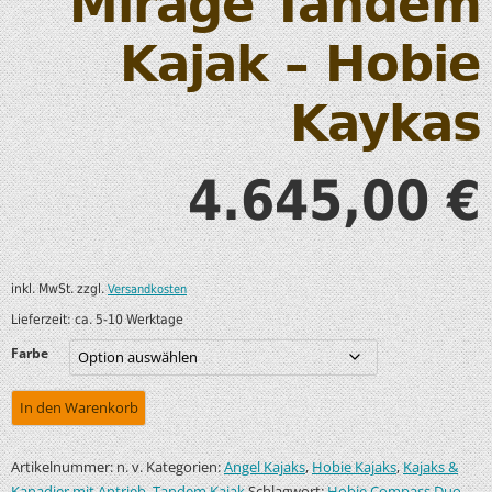
Mirage Tandem
Kajak – Hobie
Kaykas
4.645,00
€
inkl. MwSt.
zzgl.
Versandkosten
Lieferzeit:
ca. 5-10 Werktage
Farbe
In den Warenkorb
Artikelnummer:
Kategorien:
,
,
n. v.
Angel Kajaks
Hobie Kajaks
Kajaks &
,
Schlagwort:
Kanadier mit Antrieb
Tandem Kajak
Hobie Compass Duo