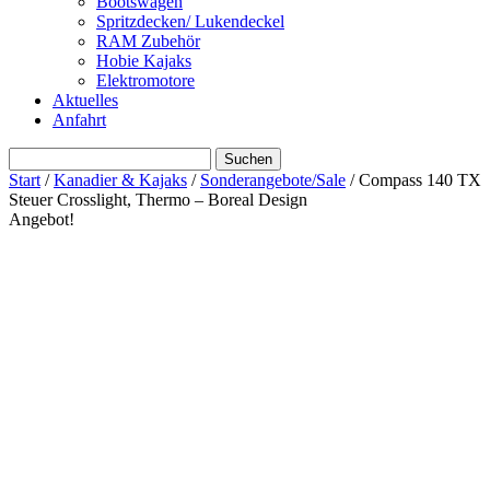
Bootswagen
Spritzdecken/ Lukendeckel
RAM Zubehör
Hobie Kajaks
Elektromotore
Aktuelles
Anfahrt
Suchen
nach:
Start
/
Kanadier & Kajaks
/
Sonderangebote/Sale
/ Compass 140 TX
Steuer Crosslight, Thermo – Boreal Design
Angebot!