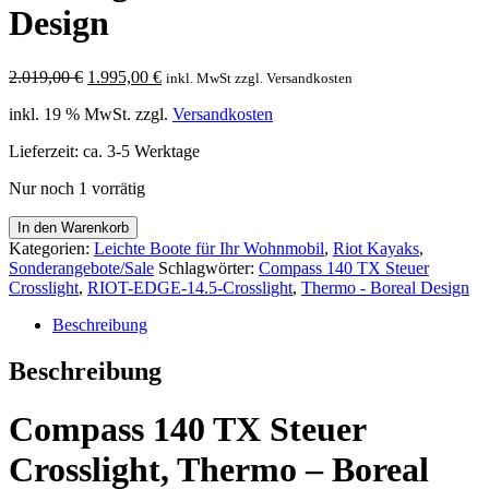
Design
Ursprünglicher
Aktueller
2.019,00
€
1.995,00
€
inkl. MwSt zzgl. Versandkosten
Preis
Preis
inkl. 19 % MwSt.
zzgl.
Versandkosten
war:
ist:
2.019,00 €
1.995,00 €.
Lieferzeit:
ca. 3-5 Werktage
Nur noch 1 vorrätig
Compass
In den Warenkorb
140
Kategorien:
Leichte Boote für Ihr Wohnmobil
,
Riot Kayaks
,
TX
Sonderangebote/Sale
Schlagwörter:
Compass 140 TX Steuer
Steuer
Crosslight
,
RIOT-EDGE-14.5-Crosslight
,
Thermo - Boreal Design
Crosslight,
Thermo
Beschreibung
-
Boreal
Beschreibung
Design
Menge
Compass 140 TX Steuer
Crosslight, Thermo – Boreal