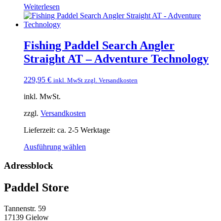
Weiterlesen
Fishing Paddel Search Angler
Straight AT – Adventure Technology
229,95
€
inkl. MwSt zzgl. Versandkosten
inkl. MwSt.
zzgl.
Versandkosten
Lieferzeit:
ca. 2-5 Werktage
Dieses
Ausführung wählen
Produkt
weist
Adressblock
mehrere
Varianten
Paddel Store
auf.
Die
Optionen
Tannenstr. 59
können
17139 Gielow