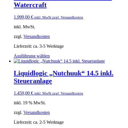
Varianten
Watercraft
auf.
Die
Optionen
1.999,00
€
inkl. MwSt zzgl. Versandkosten
können
auf
inkl. MwSt.
der
Produktseite
zzgl.
Versandkosten
gewählt
Lieferzeit:
ca. 3-5 Werktage
werden
Dieses
Ausführung wählen
Produkt
weist
mehrere
Liquidlogic „Nutchuuk“ 14.5 inkl.
Varianten
Steueranlage
auf.
Die
Optionen
1.459,00
€
inkl. MwSt zzgl. Versandkosten
können
auf
inkl. 19 % MwSt.
der
Produktseite
zzgl.
Versandkosten
gewählt
Lieferzeit:
ca. 2-5 Werktage
werden