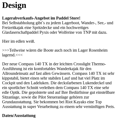
Design
Lagerabverkaufs-Angebot im Paddel Store!
Bei Selbstabholung gibt´s zu jedem Lagerboot, Wander-, See,- und
Freizeitkajak eine Spritzdecke und ein hochwertiges
Glasfaserschaftpaddel Pyxis oder Wolferine von TNP mit dazu.
Hier im edlen weiß.
>>>Teilweise wären die Boote auch noch im Lager Rosenheim
lagernd.<<<
Der neue Compass 140 TX in der leichten Crosslight Thermo-
Ausführung ist ein komfortables Wanderkajak für den
Allroundeinsatz auf fast allen Gewässern. Compass 140 TX ist sehr
kippstabil, bietet einen sehr stabilen Lauf und hat viel Platz im
Cockpit und den Ladeluken. Die decksfarbenen Lukendeckel und
ein sportlicher Schnitt verleihen dem Compass 140 TX eine sehr
edle Optik. Die gepolsterte und auf Ihre Bedürfnisse gut einstellbare
Sitzanlage, sowie die Pilot Steueranlage gehören zur
Grundausstattung. Sie bekommen bei Riot Kayaks eine Top
Ausstattung in super Verarbeitung zu einem sehr vernünftigen Preis.
Daten/Ausstattung