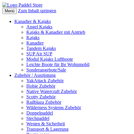
Zum Inhalt springen
Menü
Kanadier & Kajaks
Angel Kajaks
Kajaks & Kanadier mit Antrieb
Kajaks
Kanadier
Tandem Kajaks
SUP Air SUP
Modul Kajaks Luftboote
Leichte Boote für Ihr Wohnmobil
Sonderangebote/Sale
Zubehör / Ausrüstung
YakAttack Zubehör
Hobie Zubehör
Native Watercraft Zubehör
Scotty Zubehör
Railblaza Zubehör
Wilderness Systems Zubehör
Doppelpaddel
Stechpaddel
Westen & Sicherheit
Transport & Lagerung