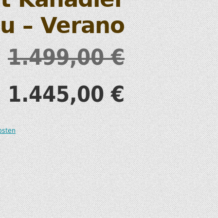
S
u – Verano
1.499,00
€
1.445,00
€
T
osten