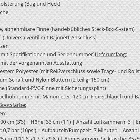
Polsterung (Bug und Heck)
sche
le, abnehmbare Finne (handelsübliches Steck-Box-System)
 (Universalventil mit Bajonett-Anschluss)
nzen
d mit Spezifikationen und Seriennummer)
Lieferumfang:
 mit der vorgenannten Ausstattung
ßfestem Polyester (mit Reißverschluss sowie Trage- und Roll
um-Schaft und Nylon-Blättern (2-teilig, 150 cm)
ne (Standard-PVC-Finne mit Sicherungssplint)
elhubpumpe mit Manometer, 120 cm Flex-Schlauch und Baj
Bootsfarbe:
en:
 100 cm (3‘3) | Höhe: 33 cm (1‘1) | Anzahl Luftkammern: 3 | 
: 0,7 bar (10psi) | Aufbauzeit/Pumpzeit: 7 Minuten | Anzahl
m (1’11.6‘‘x1’7.7‘‘x‘9.8‘‘) | Abmessungen Packtasche: 85x50x3