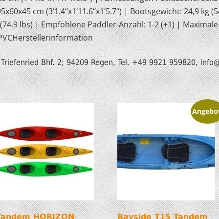
45 cm (3‘1.4‘‘x1‘11.6‘‘x1‘5.7‘‘) | Bootsgewicht: 24,9 kg (54 
74.9 lbs) | Empfohlene Paddler-Anzahl: 1-2 (+1) | Maximale 
 PVCHerstellerinformation
riefenried Bhf. 2; 94209 Regen, Tel. +49 9921 959820, info
@
Angebo
Tandem HORIZON
Bayside T15 Tandem