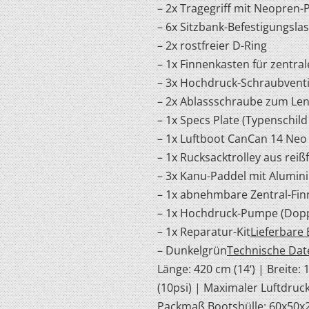
– 2x Tragegriff mit Neopren-
– 6x Sitzbank-Befestigungsla
– 2x rostfreier D-Ring
– 1x Finnenkasten für zentra
– 3x Hochdruck-Schraubventil
– 2x Ablassschraube zum Le
– 1x Specs Plate (Typenschil
– 1x Luftboot CanCan 14 Neo
– 1x Rucksacktrolley aus rei
– 3x Kanu-Paddel mit Alumini
– 1x abnehmbare Zentral-Fin
– 1x Hochdruck-Pumpe (Dopp
– 1x Reparatur-Kit
Lieferbare 
– Dunkelgrün
Technische Dat
Länge: 420 cm (14‘) | Breite:
(10psi) | Maximaler Luftdruck
Packmaß Bootshülle: 60x50x25 c