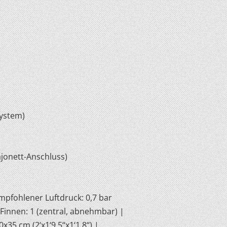
system)
onett-Anschluss)
Empfohlener Luftdruck: 0,7 bar
 Finnen: 1 (zentral, abnehmbar) |
5 cm (2‘x1‘9.5‘‘x1‘1.8‘‘) |