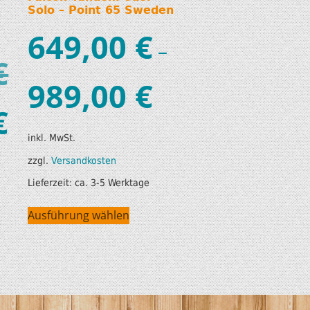
Solo – Point 65 Sweden
649,00
€
–
€
989,00
€
€
inkl. MwSt.
zzgl.
Versandkosten
Lieferzeit:
ca. 3-5 Werktage
Ausführung wählen