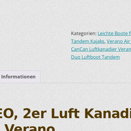
HOBIE KAJAKS
ELEKTROMOTORE
Kategorien:
Leichte Boote 
Tandem Kajaks
,
Verano Air
CanCan Luftkanadier Veran
Duo Luftboot Tandem
e Informationen
O, 2er Luft Kanad
– Verano