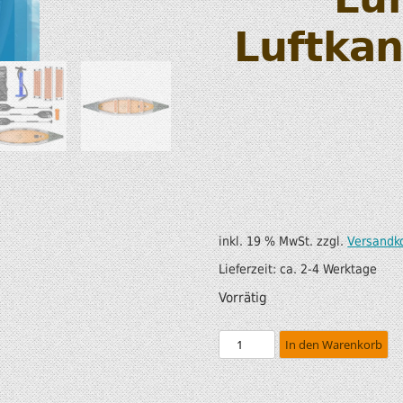
SUP AIR SUP
WILDERNESS SYSTEM
Luftkan
ZUBEHÖR
MODUL KAJAKS
LUFTBOOTE
DOPPELPADDEL
LEICHTE BOOTE FÜR IHR
STECHPADDEL
WOHNMOBIL
WESTEN & SICHERHEI
SONDERANGEBOTE/SALE
TRANSPORT &
LAGERUNG
inkl. 19 % MwSt.
zzgl.
Versandk
Lieferzeit:
ca. 2-4 Werktage
BOOTSWAGEN
Vorrätig
SPRITZDECKEN/
In den Warenkorb
LUKENDECKEL
RAM ZUBEHÖR