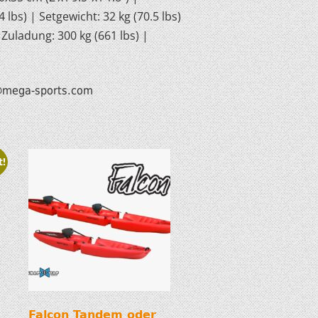
lbs) | Setgewicht: 32 kg (70.5 lbs)
Zuladung: 300 kg (661 lbs) |
mega-sports.com
t!
Falcon Tandem oder