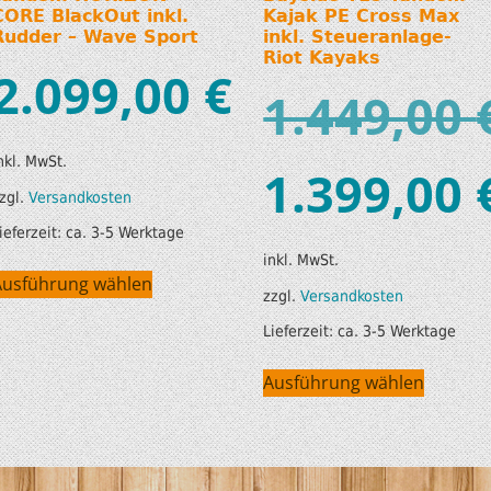
CORE BlackOut inkl.
Kajak PE Cross Max
Rudder – Wave Sport
inkl. Steueranlage-
Riot Kayaks
2.099,00
€
1.449,00
nkl. MwSt.
1.399,00
zgl.
Versandkosten
ieferzeit:
ca. 3-5 Werktage
inkl. MwSt.
Ausführung wählen
zzgl.
Versandkosten
Lieferzeit:
ca. 3-5 Werktage
Ausführung wählen