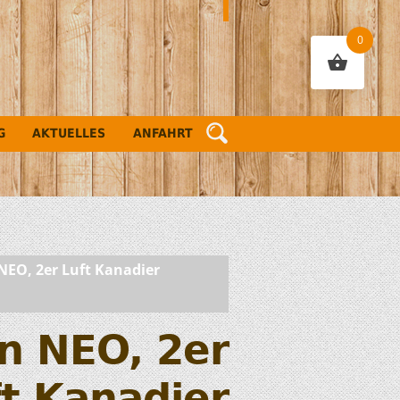
0
G
AKTUELLES
ANFAHRT
NEO, 2er Luft Kanadier
n NEO, 2er
t Kanadier