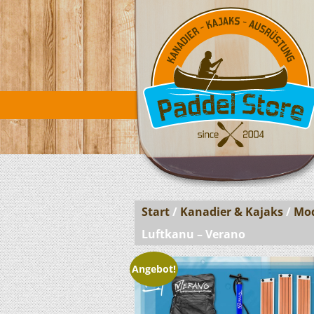
Start
/
Kanadier & Kajaks
/
Mod
Luftkanu – Verano
Angebot!