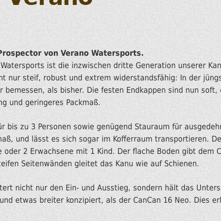
Prospector von Verano Watersports.
atersports ist die inzwischen dritte Generation unserer Kan
t nur steif, robust und extrem widerstandsfähig: In der jüngs
r bemessen, als bisher. Die festen Endkappen sind nun soft,
ung und geringeres Packmaß.
 für bis zu 3 Personen sowie genügend Stauraum für ausgede
ß, und lässt es sich sogar im Kofferraum transportieren. De
ne oder 2 Erwachsene mit 1 Kind. Der flache Boden gibt dem
teifen Seitenwänden gleitet das Kanu wie auf Schienen.
tert nicht nur den Ein- und Ausstieg, sondern hält das Unters
und etwas breiter konzipiert, als der CanCan 16 Neo. Dies er