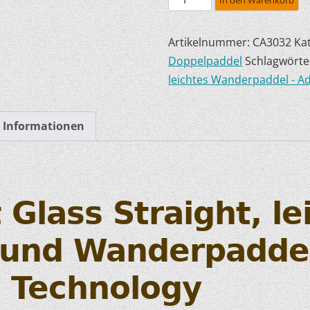
HOBIE KAJAKS
Artikelnummer:
CA3032
Ka
ELEKTROMOTORE
Doppelpaddel
Schlagwörte
leichtes Wanderpaddel - A
e Informationen
 Glass Straight, le
 und Wanderpaddel
 Technology