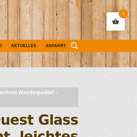
0
G
AKTUELLES
ANFAHRT
 leichtes Wanderpaddel –
Quest Glass
t, leichtes