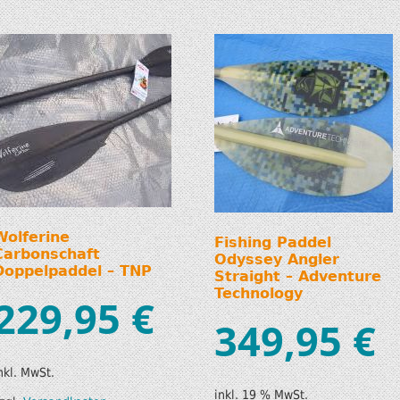
Wolferine
Fishing Paddel
Carbonschaft
Odyssey Angler
Doppelpaddel – TNP
Straight – Adventure
Technology
229,95
€
349,95
€
nkl. MwSt.
inkl. 19 % MwSt.