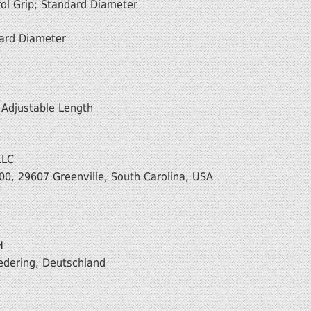
rol Grip; Standard Diameter
dard Diameter
; Adjustable Length
LLC
00, 29607 Greenville, South Carolina, USA
H
edering, Deutschland