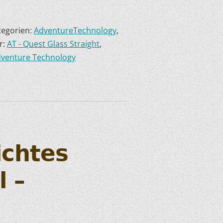
tegorien:
AdventureTechnology
,
r:
AT - Quest Glass Straight
,
dventure Technology
ichtes
 –