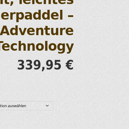
S
erpaddel –
Adventure
Technology
T
339,95
€