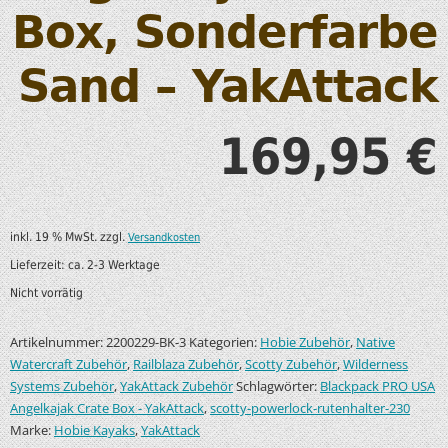
Box, Sonderfarbe
Sand – YakAttack
169,95
€
inkl. 19 % MwSt.
zzgl.
Versandkosten
Lieferzeit:
ca. 2-3 Werktage
Nicht vorrätig
Artikelnummer:
Kategorien:
,
2200229-BK-3
Hobie Zubehör
Native
,
,
,
Watercraft Zubehör
Railblaza Zubehör
Scotty Zubehör
Wilderness
,
Schlagwörter:
Systems Zubehör
YakAttack Zubehör
Blackpack PRO USA
,
Angelkajak Crate Box - YakAttack
scotty-powerlock-rutenhalter-230
Marke:
,
Hobie Kayaks
YakAttack