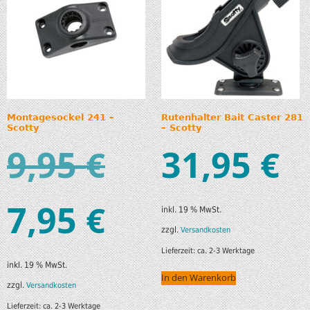
Montagesockel 241 –
Rutenhalter Bait Caster 281
Scotty
– Scotty
9,95
31,95
€
€
7,95
€
inkl. 19 % MwSt.
zzgl.
Versandkosten
Lieferzeit:
ca. 2-3 Werktage
inkl. 19 % MwSt.
In den Warenkorb
zzgl.
Versandkosten
Lieferzeit:
ca. 2-3 Werktage