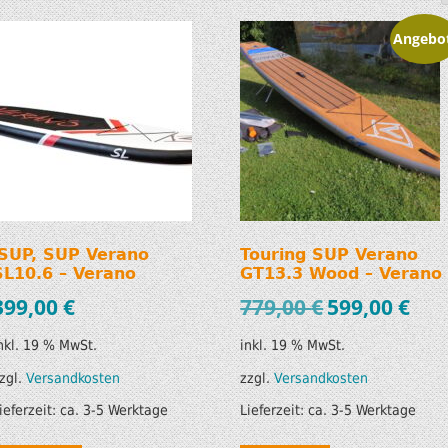
SUP AIR SUP
WILDERNESS SYSTEM
Angebo
ZUBEHÖR
MODUL KAJAKS
LUFTBOOTE
DOPPELPADDEL
LEICHTE BOOTE FÜR IHR
STECHPADDEL
WOHNMOBIL
WESTEN & SICHERHEI
SONDERANGEBOTE/SALE
TRANSPORT &
iSUP, SUP Verano
Touring SUP Verano
LAGERUNG
SL10.6 – Verano
GT13.3 Wood – Verano
399,00
€
779,00
€
599,00
€
BOOTSWAGEN
nkl. 19 % MwSt.
inkl. 19 % MwSt.
SPRITZDECKEN/
zgl.
Versandkosten
zzgl.
Versandkosten
LUKENDECKEL
ieferzeit:
ca. 3-5 Werktage
Lieferzeit:
ca. 3-5 Werktage
RAM ZUBEHÖR