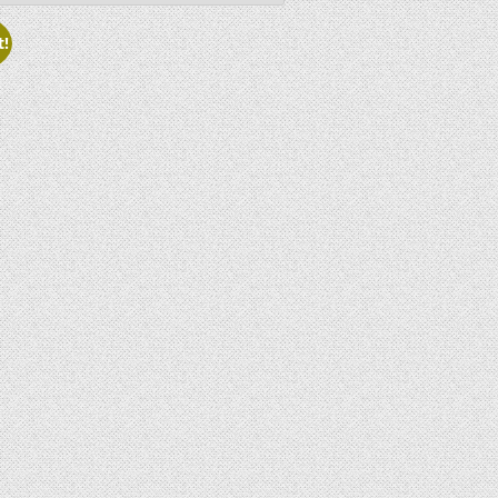
S
t!
T