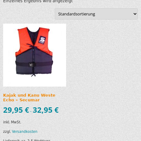
Einzelnes Ergebnis wird angezeigt
Kajak und Kanu Weste
Echo – Secumar
29,95
€
32,95
€
–
inkl. MwSt.
zzgl.
Versandkosten
Lieferzeit:
ca. 2-5 Werktage