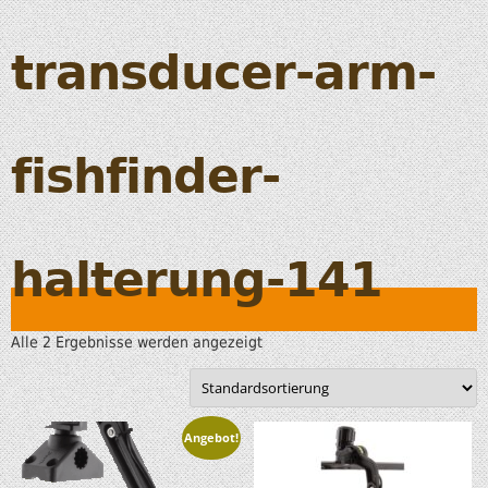
transducer-arm-
fishfinder-
halterung-141
Alle 2 Ergebnisse werden angezeigt
Angebot!