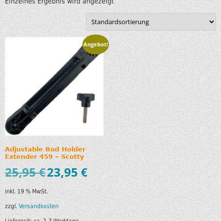
Einzelnes Ergebnis wird angezeigt
Angebot!
Adjustable Rod Holder
Extender 459 – Scotty
25,95
€
23,95
€
inkl. 19 % MwSt.
zzgl.
Versandkosten
Lieferzeit:
ca. 2-3 Werktage