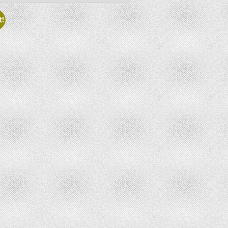
S
t!
T