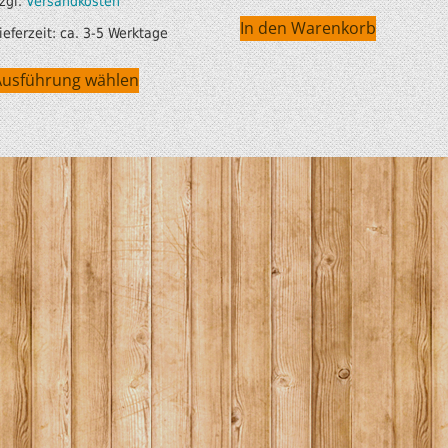
zgl.
Versandkosten
In den Warenkorb
HOBIE KAJAKS
ieferzeit:
ca. 3-5 Werktage
Ausführung wählen
ELEKTROMOTORE