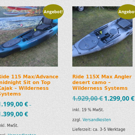
SUP AIR SUP
WILDERNESS SYSTEM
Angebot!
Angebo
ZUBEHÖR
MODUL KAJAKS
LUFTBOOTE
DOPPELPADDEL
LEICHTE BOOTE FÜR IHR
STECHPADDEL
WOHNMOBIL
WESTEN & SICHERHEI
SONDERANGEBOTE/SALE
TRANSPORT &
Ride 115 Max/Advance
Ride 115X Max Angler
LAGERUNG
midnight Sit on Top
desert camo –
Kajak – Wilderness
Wilderness Systems
Systems
BOOTSWAGEN
1.929,00
€
1.299,00
€
1.199,00
€
–
SPRITZDECKEN/
inkl. 19 % MwSt.
1.399,00
€
LUKENDECKEL
zzgl.
Versandkosten
nkl. MwSt.
Lieferzeit:
ca. 3-5 Werktage
RAM ZUBEHÖR